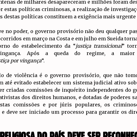
ntenas de milhares desapareceram e milhões foram des
r estas políticas criminosas, a realização de investigaç
mas destas políticas constituem a exigência mais urgente
e no poder, o governo provisório não deu qualquer pas
corridos em março na Costa e em julho em Sueida torn
torno do estabelecimento da “
justiça transicional
” tor
 vingança. Após a queda do regime, a maior
stiça por vingança
“.
lo de violência é o governo provisório, que não tom
m até evitado estabelecer um sistema judicial ativo sob 
 ser criadas comissões de inquérito independentes do 
tivistas dos direitos humanos, e dotadas de poderes s
estas comissões e por júris populares, os crimino
e deve ser iniciado um processo para garantir os dir
 RELIGIOSA DO PAÍS DEVE SER RECONHE