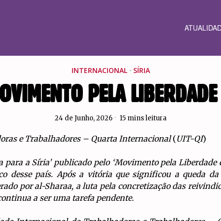
ATUALIDA
INTERNACIONAL
·
SÍRIA
MOVIMENTO PELA LIBERDADE 
24 de Junho, 2026
15 mins leitura
oras e Trabalhadores – Quarta Internacional
(
UIT-QI
)
a para a Síria’ publicado pelo ‘Movimento pela Liberdad
o desse país. Após a vitória que significou a queda da 
erado por al-Sharaa, a luta pela concretização das reivind
continua a ser uma tarefa pendente.