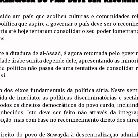
m sido um país que acolheu culturas e comunidades rel
política que aspire a governar o país deve ser o reconh
ia até hoje tentaram consolidar o seu poder fomentand
os.
te a ditadura de al-Assad, é agora retomada pelo gove
dade árabe sunita depende dele, apresentando as minor
a política não passa de uma tentativa de consolidar 
si.
m dos eixos fundamentais da política síria. Neste sent
ida de imediato; as políticas discriminatórias e sec
odos os direitos democráticos do povo curdo, incluind
onhecidos. Isto deve ser feito não através da integr
ição, mas com base no reconhecimento direto dos direi
ireito do povo de Suwayda à descentralização adminis