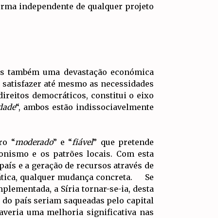
orma independente de qualquer projeto
mas também uma devastação económica
l satisfazer até mesmo as necessidades
ireitos democráticos, constitui o eixo
dade
“, ambos estão indissociavelmente
ro “
moderado
” e “
fiável
” que pretende
onismo e os patrões locais. Com esta
país e a geração de recursos através de
prática, qualquer mudança concreta. Se
mplementada, a Síria tornar-se-ia, desta
 do país seriam saqueadas pelo capital
haveria uma melhoria significativa nas