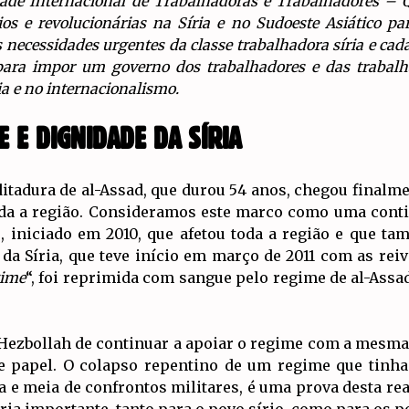
de Internacional de Trabalhadoras e Trabalhadores – Q
os e revolucionárias na Síria e no Sudoeste Asiático p
necessidades urgentes da classe trabalhadora síria e cad
 para impor um governo dos trabalhadores e das trabalh
a e no internacionalismo.
 E DIGNIDADE DA SÍRIA
itadura de al-Assad, que durou 54 anos, chegou finalme
oda a região. Consideramos este marco como uma cont
o, iniciado em 2010, que afetou toda a região e que t
da Síria, que teve início em março de 2011 com as reiv
gime
“, foi reprimida com sangue pelo regime de al-Assad
 Hezbollah de continuar a apoiar o regime com a mesma
 de papel. O colapso repentino de um regime que tinha
e meia de confrontos militares, é uma prova desta re
ria importante, tanto para o povo sírio, como para os p