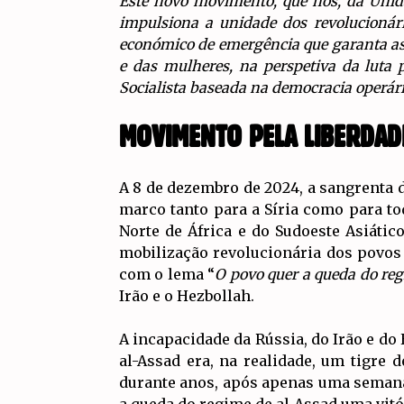
Este novo movimento, que nós, da Unida
impulsiona a unidade dos revolucionári
económico de emergência que garanta as 
e das mulheres, na perspetiva da luta
Socialista baseada na democracia operári
MOVIMENTO PELA LIBERDADE
A 8 de dezembro de 2024, a sangrenta d
marco tanto para a Síria como para t
Norte de África e do Sudoeste Asiátic
mobilização revolucionária dos povos 
com o lema “
O povo quer a queda do re
Irão e o Hezbollah.
A incapacidade da Rússia, do Irão e do
al-Assad era, na realidade, um tigre
durante anos, após apenas uma semana 
a queda do regime de al-Assad uma vitó