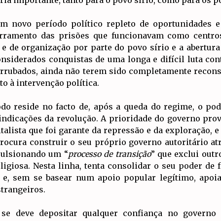
m novo período político repleto de oportunidades e 
erramento das prisões que funcionavam como centros
 e de organização por parte do povo sírio e a abertura
nsiderados conquistas de uma longa e difícil luta cont
errubados, ainda não terem sido completamente recons
to à intervenção política.
odo reside no facto de, após a queda do regime, o po
indicações da revolução. A prioridade do governo pro
italista que foi garante da repressão e da exploração
procura construir o seu próprio governo autoritário at
mpulsionando um “
processo de transição
” que exclui outr
igiosa. Nesta linha, tenta consolidar o seu poder de f
 e, sem se basear num apoio popular legítimo, apoi
strangeiros.
se deve depositar qualquer confiança no governo 