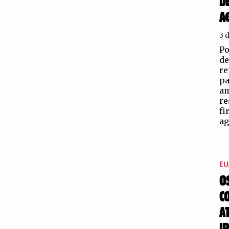
D
A
3 
Po
de
re
pa
am
re
fi
ag
EU
O
C
A
I