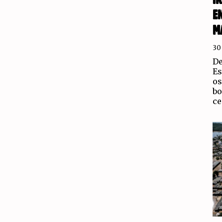
E
M
30
De
Es
os
bo
ce