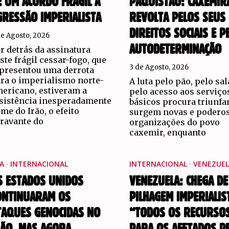
E UM ACORDO FRÁGIL À
PAQUISTÃO: CAXEMIR
GRESSÃO IMPERIALISTA
REVOLTA PELOS SEUS
DIREITOS SOCIAIS E P
de Agosto, 2026
AUTODETERMINAÇÃO
r detrás da assinatura
ste frágil cessar-fogo, que
3 de Agosto, 2026
presentou uma derrota
ra o imperialismo norte-
A luta pelo pão, pelo sal
ericano, estiveram a
pelo acesso aos serviço
sistência inesperadamente
básicos procura triunfar
rme do Irão, o efeito
surgem novas e podero
ravante do
organizações do povo
caxemir, enquanto
A
·
INTERNACIONAL
INTERNACIONAL
·
VENEZUEL
S ESTADOS UNIDOS
VENEZUELA: CHEGA DE
ONTINUARAM OS
PILHAGEM IMPERIALIS
TAQUES GENOCIDAS NO
“TODOS OS RECURSO
RÃO, MAS AGORA
PARA OS AFETADOS P