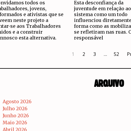
nvidamos todos os
Esta desconfiança da
abalhadores, jovens,
juventude em relação ao
formados e ativistas que se
sistema como um todo
veem neste projeto a
influenciou diretamente
ntar-se aos Trabalhadores
forma como as mobiliz
idos e a construir
se refletiram nas ruas. 
nnosco esta alternativa.
responsável
1
2
3
…
52
P
ARQUIVO
Agosto 2026
Julho 2026
Junho 2026
Maio 2026
Abril 2026