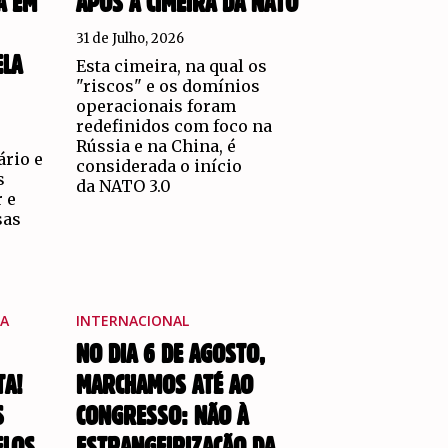
A EM
APÓS A CIMEIRA DA NATO
31 de Julho, 2026
ELA
Esta cimeira, na qual os
"riscos" e os domínios
operacionais foram
redefinidos com foco na
Rússia e na China, é
ário e
considerada o início
s
da NATO 3.0
 e
sas
A
INTERNACIONAL
NO DIA 6 DE AGOSTO,
TA!
MARCHAMOS ATÉ AO
S
CONGRESSO: NÃO À
ELOS
ESTRANGEIRIZAÇÃO DA