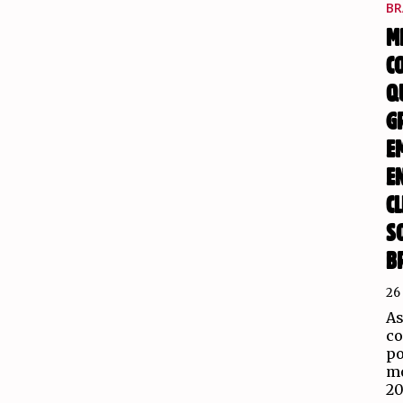
BR
M
C
Q
G
E
E
CL
S
B
26
As
co
po
mo
20