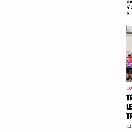
mu
al
e
C
T
L
T
22