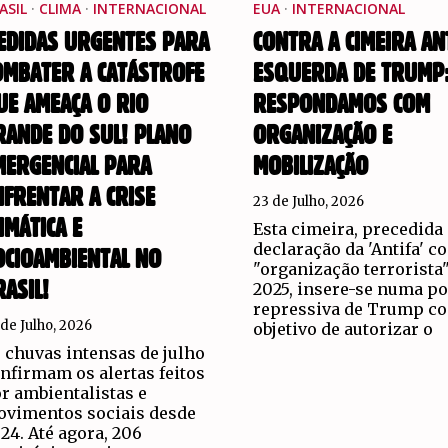
ASIL
·
CLIMA
·
INTERNACIONAL
EUA
·
INTERNACIONAL
EDIDAS URGENTES PARA
CONTRA A CIMEIRA AN
OMBATER A CATÁSTROFE
ESQUERDA DE TRUMP
UE AMEAÇA O RIO
RESPONDAMOS COM
RANDE DO SUL! PLANO
ORGANIZAÇÃO E
MERGENCIAL PARA
MOBILIZAÇÃO
NFRENTAR A CRISE
23 de Julho, 2026
IMÁTICA E
Esta cimeira, precedida
declaração da 'Antifa' 
OCIOAMBIENTAL NO
"organização terrorista
RASIL!
2025, insere-se numa po
repressiva de Trump c
 de Julho, 2026
objetivo de autorizar o
 chuvas intensas de julho
nfirmam os alertas feitos
r ambientalistas e
vimentos sociais desde
24. Até agora, 206