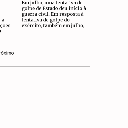
Em julho, uma tentativa de
golpe de Estado deu início à
guerra civil. Em resposta à
 a
tentativa de golpe do
ações
exército, também em julho,
O
róximo