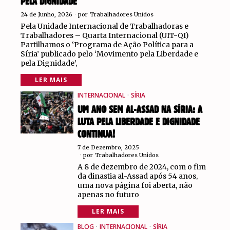
PELA DIGNIDADE”
24 de Junho, 2026
por
Trabalhadores Unidos
Pela Unidade Internacional de Trabalhadoras e
Trabalhadores – Quarta Internacional (UIT-QI)
Partilhamos o ‘Programa de Ação Política para a
Síria’ publicado pelo ‘Movimento pela Liberdade e
pela Dignidade’,
LER MAIS
INTERNACIONAL
·
SÍRIA
UM ANO SEM AL-ASSAD NA SÍRIA: A
LUTA PELA LIBERDADE E DIGNIDADE
CONTINUA!
7 de Dezembro, 2025
por
Trabalhadores Unidos
A 8 de dezembro de 2024, com o fim
da dinastia al-Assad após 54 anos,
uma nova página foi aberta, não
apenas no futuro
LER MAIS
BLOG
·
INTERNACIONAL
·
SÍRIA