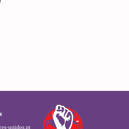
O
r
S
res-unidos.pt