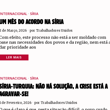
INTERNACIONAL
·
SÍRIA
UM MÊS DO ACORDO NA SÍRIA
2 de Março, 2026
por
Trabalhadores Unidos
Com efeito, este processo não está a ser moldado com
base nas necessidades dos povos e da região, nem está 
dar prioridade aos
LER MAIS
INTERNACIONAL
·
SÍRIA
SÍRIA-TURQUIA: NÃO HÁ SOLUÇÃO, A CRISE ESTÁ A
AGRAVAR-SE!
1 de Fevereiro, 2026
por
Trabalhadores Unidos
O que é claro é que, nesta situação difícil, o povo curdo