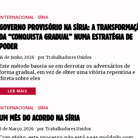
INTERNACIONAL
·
SÍRIA
GOVERNO PROVISÓRIO NA SÍRIA: A TRANSFORMAÇ
DA “CONQUISTA GRADUAL” NUMA ESTRATÉGIA DE
PODER
14 de Junho, 2026
por
Trabalhadores Unidos
Este método baseia-se em derrotar os adversários de
forma gradual, em vez de obter uma vitória repentina e
direta sobre eles
LER MAIS
INTERNACIONAL
·
SÍRIA
UM MÊS DO ACORDO NA SÍRIA
2 de Março, 2026
por
Trabalhadores Unidos
Com efeito, este processo não está a ser moldado com