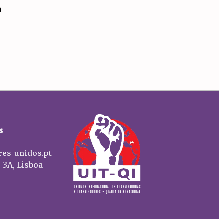
a
S
res-unidos.pt
 3A, Lisboa