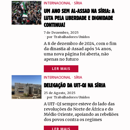
INTERNACIONAL
·
SÍRIA
UM ANO SEM AL-ASSAD NA SÍRIA: A
LUTA PELA LIBERDADE E DIGNIDADE
CONTINUA!
7 de Dezembro, 2025
por
Trabalhadores Unidos
A 8 de dezembro de 2024, com o fim
da dinastia al-Assad após 54 anos,
uma nova página foi aberta, não
apenas no futuro
LER MAIS
INTERNACIONAL
·
SÍRIA
DELEGAÇÃO DA UIT-QI NA SÍRIA
25 de Agosto, 2025
por
Trabalhadores Unidos
A UIT-QI sempre esteve do lado das
revoluções do Norte de África e do
Médio Oriente, apoiando as rebeliões
dos povos contra os regimes
LER MAIS