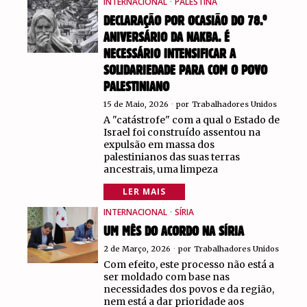
INTERNACIONAL
·
PALESTINA
DECLARAÇÃO POR OCASIÃO DO 78.º
ANIVERSÁRIO DA NAKBA. É
NECESSÁRIO INTENSIFICAR A
SOLIDARIEDADE PARA COM O POVO
PALESTINIANO
15 de Maio, 2026
por
Trabalhadores Unidos
A "catástrofe" com a qual o Estado de
Israel foi construído assentou na
expulsão em massa dos
palestinianos das suas terras
ancestrais, uma limpeza
LER MAIS
INTERNACIONAL
·
SÍRIA
UM MÊS DO ACORDO NA SÍRIA
2 de Março, 2026
por
Trabalhadores Unidos
Com efeito, este processo não está a
ser moldado com base nas
necessidades dos povos e da região,
nem está a dar prioridade aos