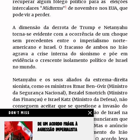
recuperar algum fôlego político para as eleições
1
intercalares “
Midterms
”
de novembro nos EUA, que
pode vir a perder.
A dimensão da derrota de Trump e Netanyahu
torna-se evidente com a ocorrência de um choque
sem precedentes entre o imperialismo norte-
americano e Israel. O fracasso de ambos no Irão
agrava a crise interna do sionismo e põe em
evidência o crescente isolamento político de Israel
no mundo.
Netanyahu e os seus aliados da extrema-direita
sionista, como os ministros Itmar Ben-Gvir (Ministro
da Segurança Nacional), Bezalel Smotrich (Ministro
das Finanças) e Israel Katz (Ministro da Defesa), não
conseguem aceitar que se questione a invasão do
Líbano e a sua política de colonização de Israel na
DON'T MISS
Palestina e no Sudoeste Asiático. Já anunciaram que
DE UM ACORDO FRÁGIL À
pretendem permanecer no Líbano. Mas o anúncio
AGRESSÃO IMPERIALISTA
do acordo e o evidente fortalecimento do Irão
aprofundam a divisão do sionismo. O acordo leva