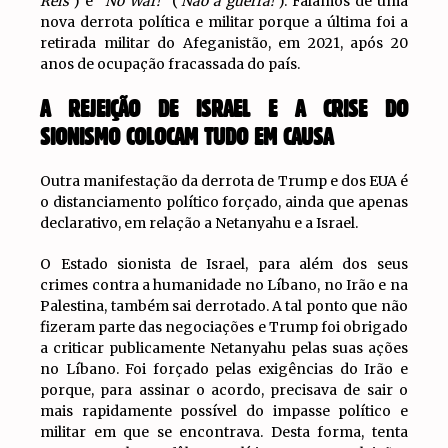
Reis
‘) e “
No War!
” (‘
Não à guerra!
‘). Falamos de uma
nova derrota política e militar porque a última foi a
retirada militar do Afeganistão, em 2021, após 20
anos de ocupação fracassada do país.
A REJEIÇÃO DE ISRAEL E A CRISE DO
SIONISMO COLOCAM TUDO EM CAUSA
Outra manifestação da derrota de Trump e dos EUA é
o distanciamento político forçado, ainda que apenas
declarativo, em relação a Netanyahu e a Israel.
O Estado sionista de Israel, para além dos seus
crimes contra a humanidade no Líbano, no Irão e na
Palestina, também sai derrotado. A tal ponto que não
fizeram parte das negociações e Trump foi obrigado
a criticar publicamente Netanyahu pelas suas ações
no Líbano. Foi forçado pelas exigências do Irão e
porque, para assinar o acordo, precisava de sair o
mais rapidamente possível do impasse político e
militar em que se encontrava. Desta forma, tenta