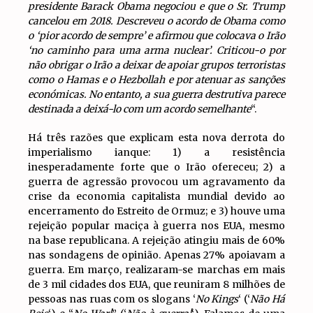
presidente Barack Obama negociou e que o Sr. Trump
cancelou em 2018. Descreveu o acordo de Obama como
o ‘pior acordo de sempre’ e afirmou que colocava o Irão
‘no caminho para uma arma nuclear’. Criticou-o por
não obrigar o Irão a deixar de apoiar grupos terroristas
como o Hamas e o Hezbollah e por atenuar as sanções
económicas. No entanto, a sua guerra destrutiva parece
destinada a deixá-lo com um acordo semelhante
“.
Há três razões que explicam esta nova derrota do
imperialismo ianque: 1) a resistência
inesperadamente forte que o Irão ofereceu; 2) a
guerra de agressão provocou um agravamento da
crise da economia capitalista mundial devido ao
encerramento do Estreito de Ormuz; e 3) houve uma
rejeição popular maciça à guerra nos EUA, mesmo
na base republicana. A rejeição atingiu mais de 60%
nas sondagens de opinião. Apenas 27% apoiavam a
guerra. Em março, realizaram-se marchas em mais
de 3 mil cidades dos EUA, que reuniram 8 milhões de
pessoas nas ruas com os slogans ‘
No Kings
‘ (‘
Não Há