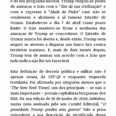
e do seu programa nuclear. Trump chegou ao ponto
de ameaçar o Irão com o “
fim da sua civilização
” e
com o regresso à “
Idade da Pedra
” caso não se
rendessem e abrissem o já famoso Estreito de
Ormuz. Estabeleceu o dia 7 de abril como prazo
limite. O Irão manteve-se firme e nenhuma das
ameaças de Trump se concretizou. O Estreito de
Ormuz nunca foi aberto e, desde então, Trump nem
sequer se atreveu a disparar um único tiro contra
território iraniano. E, mais de dois meses depois,
Trump tem de assinar um acordo com o Irão que
tudo indica não lhe ser favorável.
Esta definição de derrota política e militar não é
apenas nossa, da
UIT-QI
e enquanto esquerda
trotskista. Foi afirmada por ninguém menos que o
‘
The New York Times
‘, um dos principais – se não o
mais importante – jornais capitalistas burguesas dos
EUA. Na sua edição de 16 de junho de 2026, intitulou,
numa nota assinada pelo seu Comité Editorial, “
O
presidente Trump perdeu esta guerra
“. Vale a pena
reproduzir a sua descrição do significado dessa