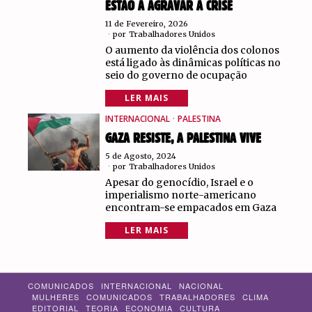
ESTÃO A AGRAVAR A CRISE
11 de Fevereiro, 2026
por
Trabalhadores Unidos
O aumento da violência dos colonos
está ligado às dinâmicas políticas no
seio do governo de ocupação
LER MAIS
INTERNACIONAL
·
PALESTINA
GAZA RESISTE, A PALESTINA VIVE
5 de Agosto, 2024
por
Trabalhadores Unidos
Apesar do genocídio, Israel e o
imperialismo norte-americano
encontram-se empacados em Gaza
LER MAIS
COMUNICADOS
INTERNACIONAL
NACIONAL
MULHERES
COMUNICADOS
TRABALHADORES
CLIMA
EDITORIAL
TEORIA
ECONOMIA
CULTURA