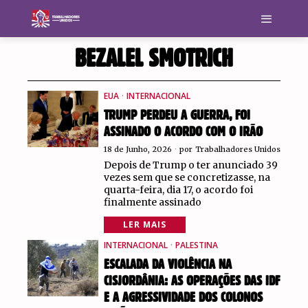
BEZALEL SMOTRICH
EUA
·
INTERNACIONAL
TRUMP PERDEU A GUERRA, FOI
ASSINADO O ACORDO COM O IRÃO
18 de Junho, 2026
por
Trabalhadores Unidos
Depois de Trump o ter anunciado 39
vezes sem que se concretizasse, na
quarta-feira, dia 17, o acordo foi
finalmente assinado
LER MAIS
INTERNACIONAL
·
PALESTINA
ESCALADA DA VIOLÊNCIA NA
CISJORDÂNIA: AS OPERAÇÕES DAS IDF
E A AGRESSIVIDADE DOS COLONOS