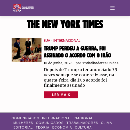
THE NEW YORK TIMES
EUA
·
INTERNACIONAL
TRUMP PERDEU A GUERRA, FOI
ASSINADO O ACORDO COM O IRÃO
18 de Junho, 2026
por
Trabalhadores Unidos
Depois de Trump o ter anunciado 39
vezes sem que se concretizasse, na
quarta-feira, dia 17, o acordo foi
finalmente assinado
LER MAIS
COMUNICADOS
INTERNACIONAL
NACIONAL
MULHERES
COMUNICADOS
TRABALHADORES
CLIMA
EDITORIAL
TEORIA
ECONOMIA
CULTURA