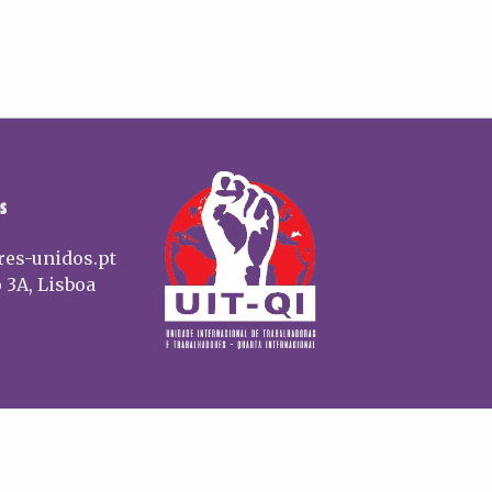
S
res-unidos.pt
 3A, Lisboa