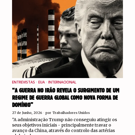
ENTREVISTAS
·
EUA
·
INTERNACIONAL
“A GUERRA NO IRÃO REVELA O SURGIMENTO DE UM
REGIME DE GUERRA GLOBAL COMO NOVA FORMA DE
DOMÍNIO”
27 de Junho, 2026
por
Trabalhadores Unidos
"A administração Trump não conseguiu atingir os
seus objetivos iniciais - principalmente travar o
avanço da China, através do controlo das artérias