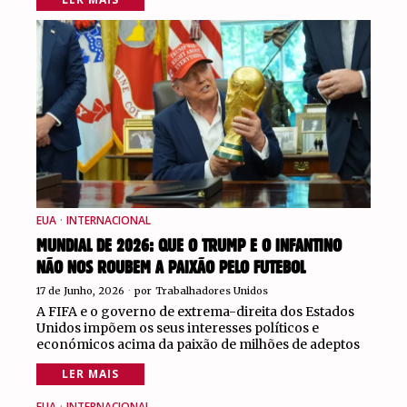
EUA
·
INTERNACIONAL
MUNDIAL DE 2026: QUE O TRUMP E O INFANTINO
NÃO NOS ROUBEM A PAIXÃO PELO FUTEBOL
17 de Junho, 2026
por
Trabalhadores Unidos
A FIFA e o governo de extrema-direita dos Estados
Unidos impõem os seus interesses políticos e
económicos acima da paixão de milhões de adeptos
LER MAIS
EUA
·
INTERNACIONAL