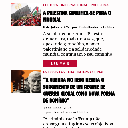
CULTURA
·
INTERNACIONAL
·
PALESTINA
A PALESTINA QUALIFICA-SE PARA O
MUNDIAL
8 de Julho, 2026
por
Trabalhadores Unidos
A solidariedade com a Palestina
demonstra, mais uma vez, que,
apesar do genocídio, o povo
palestiniano e a solidariedade
mundial continuam o seu caminho
LER MAIS
ENTREVISTAS
·
EUA
·
INTERNACIONAL
“A GUERRA NO IRÃO REVELA O
SURGIMENTO DE UM REGIME DE
GUERRA GLOBAL COMO NOVA FORMA
DE DOMÍNIO”
27 de Junho, 2026
por
Trabalhadores Unidos
"A administração Trump não
conseguiu atingir os seus objetivos