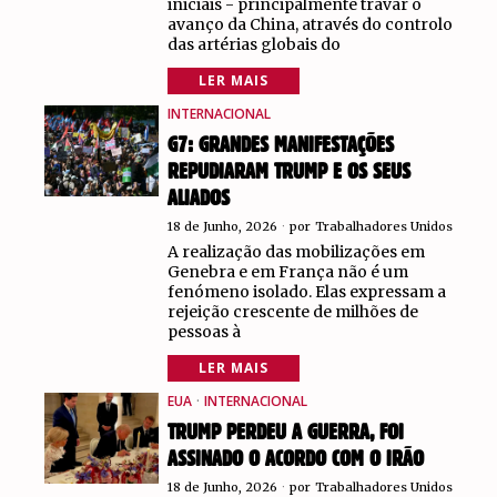
iniciais - principalmente travar o
avanço da China, através do controlo
das artérias globais do
LER MAIS
INTERNACIONAL
G7: GRANDES MANIFESTAÇÕES
REPUDIARAM TRUMP E OS SEUS
ALIADOS
18 de Junho, 2026
por
Trabalhadores Unidos
A realização das mobilizações em
Genebra e em França não é um
fenómeno isolado. Elas expressam a
rejeição crescente de milhões de
pessoas à
LER MAIS
EUA
·
INTERNACIONAL
TRUMP PERDEU A GUERRA, FOI
ASSINADO O ACORDO COM O IRÃO
18 de Junho, 2026
por
Trabalhadores Unidos