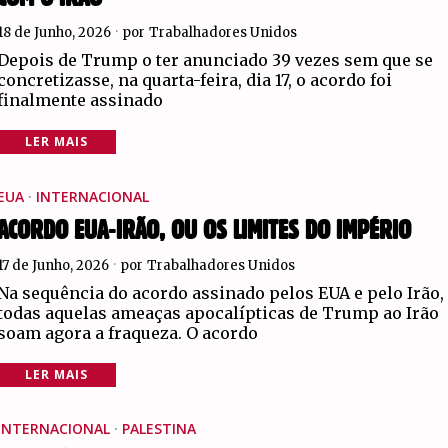
18 de Junho, 2026
por
Trabalhadores Unidos
Depois de Trump o ter anunciado 39 vezes sem que se
concretizasse, na quarta-feira, dia 17, o acordo foi
finalmente assinado
LER MAIS
EUA
·
INTERNACIONAL
ACORDO EUA-IRÃO, OU OS LIMITES DO IMPÉRIO
17 de Junho, 2026
por
Trabalhadores Unidos
Na sequência do acordo assinado pelos EUA e pelo Irão,
todas aquelas ameaças apocalípticas de Trump ao Irão
soam agora a fraqueza. O acordo
LER MAIS
INTERNACIONAL
·
PALESTINA