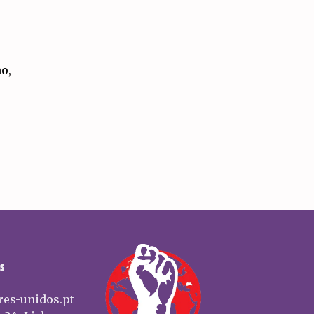
no,
S
res-unidos.pt