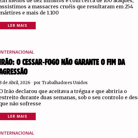
Em menos de dez minutos e com cerca de 100 ataques,
assistimos a massacres cruéis que resultaram em 254
mártires e mais de 1.100
LER MAIS
INTERNACIONAL
IRÃO: O CESSAR-FOGO NÃO GARANTE O FIM DA
AGRESSÃO
8 de Abril, 2026
por
Trabalhadores Unidos
O Irão declarou que aceitava a trégua e que abriria o
estreito durante duas semanas, sob o seu controlo e de
que não sofresse
LER MAIS
INTERNACIONAL