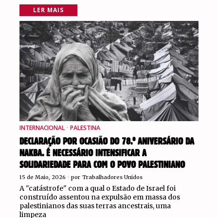
LER MAIS
INTERNACIONAL
·
PALESTINA
DECLARAÇÃO POR OCASIÃO DO 78.º ANIVERSÁRIO DA
NAKBA. É NECESSÁRIO INTENSIFICAR A
SOLIDARIEDADE PARA COM O POVO PALESTINIANO
15 de Maio, 2026
por
Trabalhadores Unidos
A "catástrofe" com a qual o Estado de Israel foi
construído assentou na expulsão em massa dos
palestinianos das suas terras ancestrais, uma
limpeza