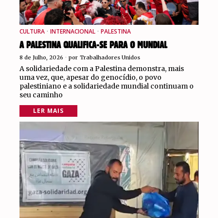
CULTURA
·
INTERNACIONAL
·
PALESTINA
A PALESTINA QUALIFICA-SE PARA O MUNDIAL
8 de Julho, 2026
por
Trabalhadores Unidos
A solidariedade com a Palestina demonstra, mais
uma vez, que, apesar do genocídio, o povo
palestiniano e a solidariedade mundial continuam o
seu caminho
LER MAIS