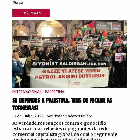
Gaza
LER MAIS
INTERNACIONAL
·
PALESTINA
SE DEFENDES A PALESTINA, TENS DE FECHAR AS
TORNEIRAS!
12 de Junho, 2026
por
Trabalhadores Unidos
As verdadeiras sanções contra o genocídio
esbarram nas relações repugnantes da rede
comercial capitalista global, da qual o regime 'de
um homem só' é parte integrante, e ficam