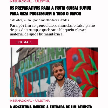
INTERNACIONAL
·
PALESTINA
OS PREPARATIVOS PARA A FROTA GLOBAL SUMUD
PARA GAZA PROSSEGUEM A TODO O VAPOR
6 de Abril, 2026
por
Trabalhadores Unidos
Para pôr fim ao genocídio, denunciar o falso plano
de paz de Trump, e quebrar o bloqueio e levar
material de ajuda humanitária a
LER MAIS
INTERNACIONAL
·
PALESTINA
A ARGENTINA IMPEDE A ENTRADA DE UM ATIVISTA