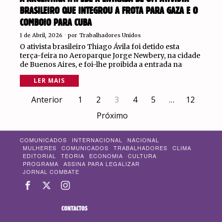
BRASILEIRO QUE INTEGROU A FROTA PARA GAZA E O
COMBOIO PARA CUBA
1 de Abril, 2026
por
Trabalhadores Unidos
O ativista brasileiro Thiago Ávila foi detido esta
terça-feira no Aeroparque Jorge Newbery, na cidade
de Buenos Aires, e foi-lhe proibida a entrada na
LER MAIS
Anterior
1
2
3
4
5
…
12
Próximo
COMUNICADOS
INTERNACIONAL
NACIONAL
MULHERES
COMUNICADOS
TRABALHADORES
CLIMA
EDITORIAL
TEORIA
ECONOMIA
CULTURA
PROGRAMA
ASSINA PARA LEGALIZAR
JORNAL COMBATE
CONTACTOS