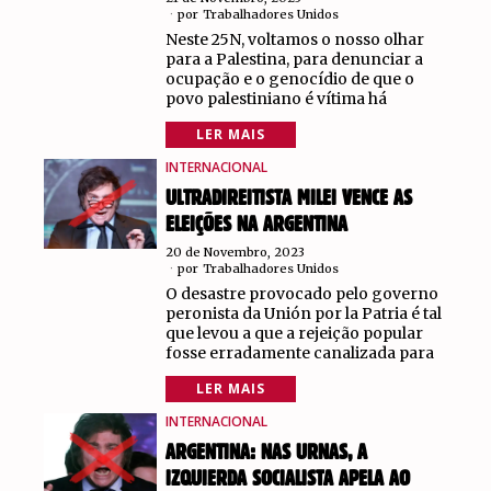
por
Trabalhadores Unidos
Neste 25N, voltamos o nosso olhar
para a Palestina, para denunciar a
ocupação e o genocídio de que o
povo palestiniano é vítima há
LER MAIS
INTERNACIONAL
ULTRADIREITISTA MILEI VENCE AS
ELEIÇÕES NA ARGENTINA
20 de Novembro, 2023
por
Trabalhadores Unidos
O desastre provocado pelo governo
peronista da Unión por la Patria é tal
que levou a que a rejeição popular
fosse erradamente canalizada para
LER MAIS
INTERNACIONAL
ARGENTINA: NAS URNAS, A
IZQUIERDA SOCIALISTA APELA AO