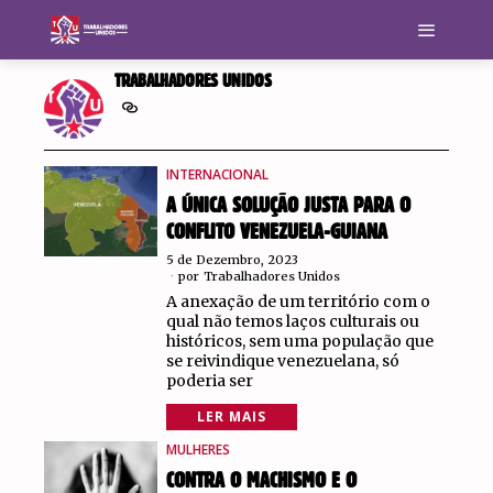
TRABALHADORES UNIDOS
INTERNACIONAL
A ÚNICA SOLUÇÃO JUSTA PARA O
CONFLITO VENEZUELA-GUIANA
5 de Dezembro, 2023
por
Trabalhadores Unidos
A anexação de um território com o
qual não temos laços culturais ou
históricos, sem uma população que
se reivindique venezuelana, só
poderia ser
LER MAIS
MULHERES
CONTRA O MACHISMO E O