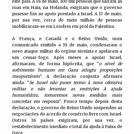
este país. A 18 de maio, 100 mil pessoas que saíram às
ruas em Haia, na Holanda, exigiram que o governo
pusesse fim ao apoio prestado a Israel. A 17 de maio,
por sua vez, cerca de meio milhão de pessoas
mobilizaram-se em Londres em prol da Palestina.
A França, o Canadá e o Reino Unido, num
comunicado emitido a 19 de maio, condenaram o
novo ataque militar do regime sionista e apelaram a
um cessar-fogo. Após meses a apoiar Israel,
afirmaram, de forma hipócrita, que “
o nível de
sofrimento humano em Gaza atingiu proporções
insuportáveis
“. A declaração conjunta afirmava
ainda: “
Se Israel não puser termo à nova ofensiva
militar e não levantar as restrições à ajuda
humanitária, tomaremos novas medidas mais
concretas em resposta
“. Pouco tempo depois desta
declaração, o governo do Reino Unido suspendeu as
negociações do acordo de comércio livre com Israel.
Outros 18 países exigiram, por sua vez, o
restabelecimento imediato e total da ajuda à Faixa de
Gaza.