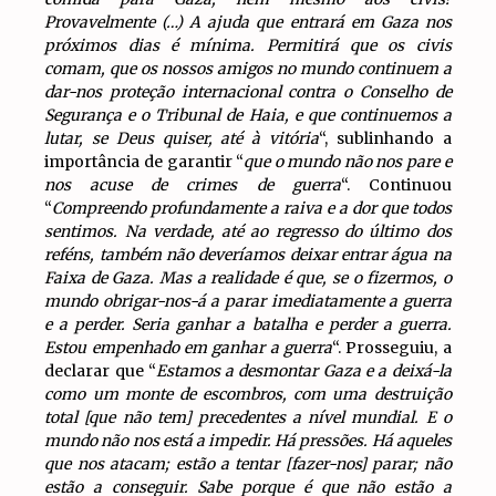
Provavelmente (…) A ajuda que entrará em Gaza nos
próximos dias é mínima. Permitirá que os civis
comam, que os nossos amigos no mundo continuem a
dar-nos proteção internacional contra o Conselho de
Segurança e o Tribunal de Haia, e que continuemos a
lutar, se Deus quiser, até à vitória
“, sublinhando a
importância de garantir “
que o mundo não nos pare e
nos acuse de crimes de guerra
“. Continuou
“
Compreendo profundamente a raiva e a dor que todos
sentimos. Na verdade, até ao regresso do último dos
reféns, também não deveríamos deixar entrar água na
Faixa de Gaza. Mas a realidade é que, se o fizermos, o
mundo obrigar-nos-á a parar imediatamente a guerra
e a perder. Seria ganhar a batalha e perder a guerra.
Estou empenhado em ganhar a guerra
“. Prosseguiu, a
declarar que “
Estamos a desmontar Gaza e a deixá-la
como um monte de escombros, com uma destruição
total [que não tem] precedentes a nível mundial. E o
mundo não nos está a impedir. Há pressões. Há aqueles
que nos atacam; estão a tentar [fazer-nos] parar; não
estão a conseguir. Sabe porque é que não estão a