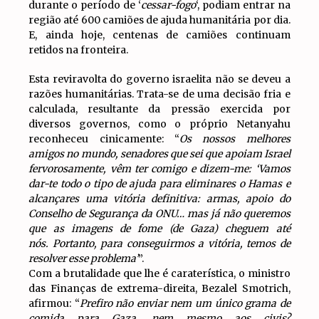
durante o período de ‘
cessar-fogo
‘, podiam entrar na
região até 600 camiões de ajuda humanitária por dia.
E, ainda hoje, centenas de camiões continuam
retidos na fronteira.
Esta reviravolta do governo israelita não se deveu a
razões humanitárias. Trata-se de uma decisão fria e
calculada, resultante da pressão exercida por
diversos governos, como o próprio Netanyahu
reconheceu cinicamente: “
Os nossos melhores
amigos no mundo, senadores que sei que apoiam Israel
fervorosamente, vêm ter comigo e dizem-me: ‘Vamos
dar-te todo o tipo de ajuda para eliminares o Hamas e
alcançares uma vitória definitiva: armas, apoio do
Conselho de Segurança da ONU… mas já não queremos
que as imagens de fome (de Gaza) cheguem até
nós. Portanto, para conseguirmos a vitória, temos de
resolver esse problema’
”.
Com a brutalidade que lhe é caraterística, o ministro
das Finanças de extrema-direita, Bezalel Smotrich,
afirmou: “
Prefiro não enviar nem um único grama de
comida para Gaza, nem mesmo aos civis?