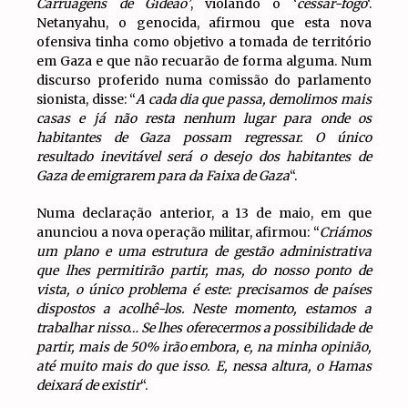
Carruagens de Gideão’
, violando o ‘
cessar-fogo
‘.
Netanyahu, o genocida, afirmou que esta nova
ofensiva tinha como objetivo a tomada de território
em Gaza e que não recuarão de forma alguma. Num
discurso proferido numa comissão do parlamento
sionista, disse: “
A cada dia que passa, demolimos mais
casas e já não resta nenhum lugar para onde os
habitantes de Gaza possam regressar. O único
resultado inevitável será o desejo dos habitantes de
Gaza de emigrarem para da Faixa de Gaza
“.
Numa declaração anterior, a 13 de maio, em que
anunciou a nova operação militar, afirmou: “
Criámos
um plano e uma estrutura de gestão administrativa
que lhes permitirão partir, mas, do nosso ponto de
vista, o único problema é este: precisamos de países
dispostos a acolhê-los. Neste momento, estamos a
trabalhar nisso… Se lhes oferecermos a possibilidade de
partir, mais de 50% irão embora, e, na minha opinião,
até muito mais do que isso. E, nessa altura, o Hamas
deixará de existir
“.