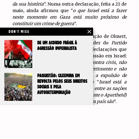
da sua história
“. Numa outra declaração, feita a 21 de
maio, ainda afirmou que “
o que Israel está a fazer
neste momento em Gaza está muito próximo de
constituir um crime de guerra
“.
DON'T MISS
Quase em simultâneo com as declaração de Olmert,
o militar reformado, deputado e líder do
Partido
DE UM ACORDO FRÁGIL À
AGRESSÃO IMPERIALISTA
Democrata
, Yair Golan, também fez declarações que
causaram grande agitação e repercussão em Israel:
“
Um país inteligente não faz guerra contra civis, não
transforma a morte de bebés num divertimento e não
estabelece objectivos que impliquem a expulsão de
PAQUISTÃO: CAXEMIRA EM
REVOLTA PELOS SEUS DIREITOS
populações
“. Acrescentou ainda que “
Israel está a
SOCIAIS E PELA
caminho de se tornar um Estado pária entre as nações
AUTODETERMINAÇÃO
– como a África do Sul de outrora (durante o Apartheid)
– se não voltar a comportar-se como um país são
“.
IR PARA
Olmert, Golan e outros políticos críticos do governo
TOPO
de Netanyahu são tão sionistas e anti-palestinianos
quanto o próprio Netanyahu. No entanto, a
mobilização global contra o genocídio e as