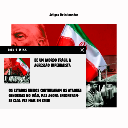
Artigos Relacionados
DON'T MISS
DE UM ACORDO FRÁGIL À
AGRESSÃO IMPERIALISTA
OS ESTADOS UNIDOS CONTINUARAM OS ATAQUES
GENOCIDAS NO IRÃO, MAS AGORA ENCONTRAM-
SE CADA VEZ MAIS EM CRISE
DE UM ACORDO FRÁGIL À AGRESSÃO IMPERIALISTA
IR PARA
TOPO
3 de Agosto, 2026
Por detrás da assinatura deste frágil cessar-fogo,