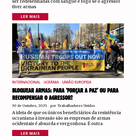
ser redesenhadas com sangue e fogo se o agressor
tiver armas
LER MAIS
INTERNACIONAL
·
UCRÂNIA
·
UNIÃO EUROPEIA
BLOQUEAR ARMAS: PARA ‘FORÇAR A PAZ’ OU PARA
RECOMPENSAR O AGRESSOR?
30 de Outubro, 2025
por
Trabalhadores Unidos
A ideia de que os únicos beneficiários da resistência
ucraniana à invasão são as empresas de armas
ocidentais é absurda e vergonhosa. É outra
LER MAIS