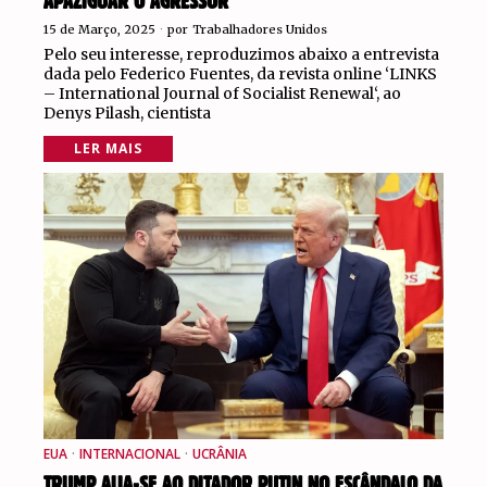
APAZIGUAR O AGRESSOR”
15 de Março, 2025
por
Trabalhadores Unidos
Pelo seu interesse, reproduzimos abaixo a entrevista
dada pelo Federico Fuentes, da revista online ‘LINKS
– International Journal of Socialist Renewal‘, ao
Denys Pilash, cientista
LER MAIS
EUA
·
INTERNACIONAL
·
UCRÂNIA
TRUMP ALIA-SE AO DITADOR PUTIN NO ESCÂNDALO DA