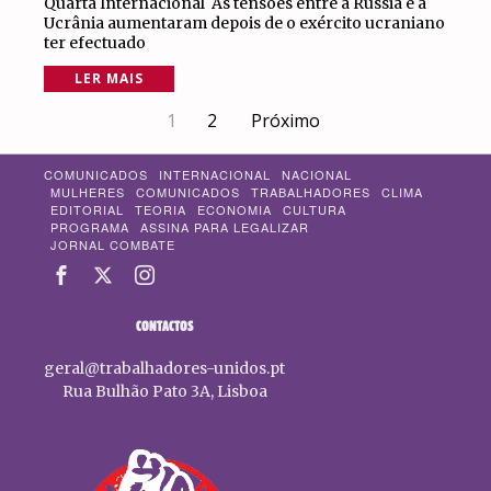
Quarta Internacional As tensões entre a Rússia e a
Ucrânia aumentaram depois de o exército ucraniano
ter efectuado
LER MAIS
1
2
Próximo
COMUNICADOS
INTERNACIONAL
NACIONAL
MULHERES
COMUNICADOS
TRABALHADORES
CLIMA
EDITORIAL
TEORIA
ECONOMIA
CULTURA
PROGRAMA
ASSINA PARA LEGALIZAR
JORNAL COMBATE
CONTACTOS
geral@trabalhadores-unidos.pt
Rua Bulhão Pato 3A, Lisboa