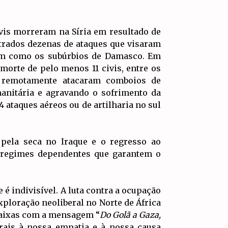
vis morreram na Síria em resultado de
etrados dezenas de ataques que visaram
 bem como os subúrbios de Damasco. Em
morte de pelo menos 11 civis, entre os
os remotamente atacaram comboios de
anitária e agravando o sofrimento da
4 ataques aéreos ou de artilharia no sul
 pela seca no Iraque e o regresso ao
e regimes dependentes que garantem o
é indivisível. A luta contra a ocupação
exploração neoliberal no Norte de África
 faixas com a mensagem “
Do Golã a Gaza,
urais à nossa empatia e à nossa causa