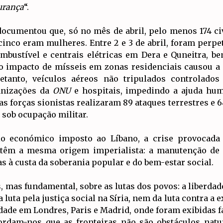
urança
“.
ocumentou que, só no mês de abril, pelo menos 174 ci
 cinco eram mulheres. Entre 2 e 3 de abril, foram perp
combustível e centrais elétricas em Dera e Quneitra,
 o impacto de mísseis em zonas residenciais causou a 
retanto, veículos aéreos não tripulados controlad
anizações da
ONU
e hospitais, impedindo a ajuda hum
s forças sionistas realizaram 89 ataques terrestres e 6
 sob ocupação militar.
io económico imposto ao Líbano, a crise provocada
o têm a mesma origem imperialista: a manutenção d
as à custa da soberania popular e do bem-estar social.
mas fundamental, sobre as lutas dos povos: a liberdade 
 luta pela justiça social na Síria, nem da luta contra a 
iedade em Londres, Paris e Madrid, onde foram exibidas
cordam-nos que as fronteiras não são obstáculos nat