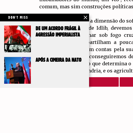
comum, mas sim construções políticas
DON'T MISS
Ao refletirmos sobre a dimensão do so
bairros periféricos de Idlib, devem
DE UM ACORDO FRÁGIL À
continuam a trabalhar sob fogo cru
AGRESSÃO IMPERIALISTA
comerciantes que partilham a pouc
imperialistas prestem contas pela su
não na caridade. Só conseguiremos de
APÓS A CIMEIRA DA NATO
Asiático numa região que determina o 
Beirute aos de Alexandria, e os agricu