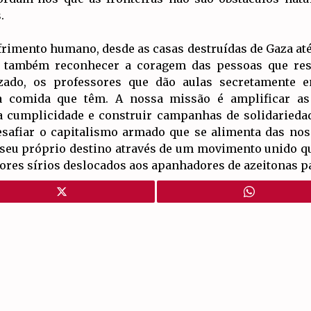
.
frimento humano, desde as casas destruídas de Gaza a
os também reconhecer a coragem das pessoas que res
zado, os professores que dão aulas secretamente 
a comida que têm. A nossa missão é amplificar as 
a cumplicidade e construir campanhas de solidariedade
safiar o capitalismo armado que se alimenta das nos
seu próprio destino através de um movimento unido qu
ltores sírios deslocados aos apanhadores de azeitonas p
Artigos Relacionados