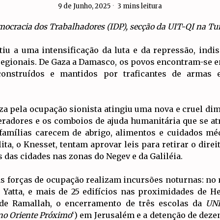
9 de Junho, 2025
3 mins leitura
ocracia dos Trabalhadores (IDP), secção da UIT-QI na Tu
iu a uma intensificação da luta e da repressão, indis
 regionais. De Gaza a Damasco, os povos encontram-se 
construídos e mantidos por traficantes de armas e
a pela ocupação sionista atingiu uma nova e cruel di
eradores e os comboios de ajuda humanitária que se at
 famílias carecem de abrigo, alimentos e cuidados méd
ita, o Knesset, tentam aprovar leis para retirar o direi
das cidades nas zonas do Negev e da Galiléia.
e as forças de ocupação realizam incursões noturnas: n
 Yatta, e mais de 25 edifícios nas proximidades de He
 de Ramallah, o encerramento de três escolas da
UN
 no Oriente Próximo
‘) em Jerusalém e a detenção de deze