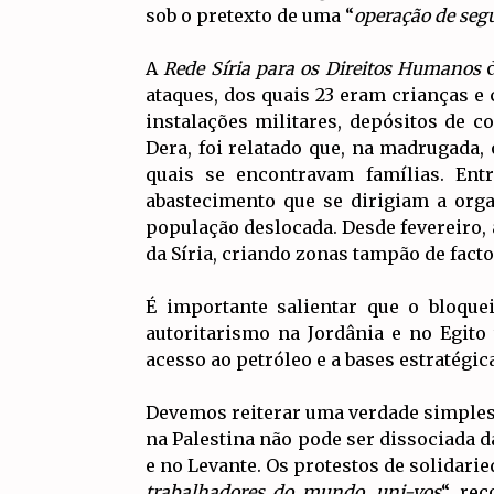
sob o pretexto de uma “
operação de seg
A
Rede Síria para os Direitos Humanos
d
ataques, dos quais 23 eram crianças e
instalações militares, depósitos de 
Dera, foi relatado que, na madrugada,
quais se encontravam famílias. Ent
abastecimento que se dirigiam a org
população deslocada. Desde fevereiro, a
da Síria, criando zonas tampão de facto
É importante salientar que o bloque
autoritarismo na Jordânia e no Egit
acesso ao petróleo e a bases estratégic
Devemos reiterar uma verdade simples, 
na Palestina não pode ser dissociada da
e no Levante. Os protestos de solidar
trabalhadores do mundo, uni-vos
“, re