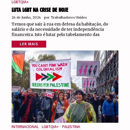
LGBTQIA+
LUTA LGBT NA CRISE DE HOJE
26 de Junho, 2024
por
Trabalhadores Unidos
Temos que sair à rua em defesa da habitação, do
salário e da necessidade de ter independência
financeira. Isto é lutar pelo tabelamento das
LER MAIS
INTERNACIONAL
·
LGBTQIA+
·
PALESTINA