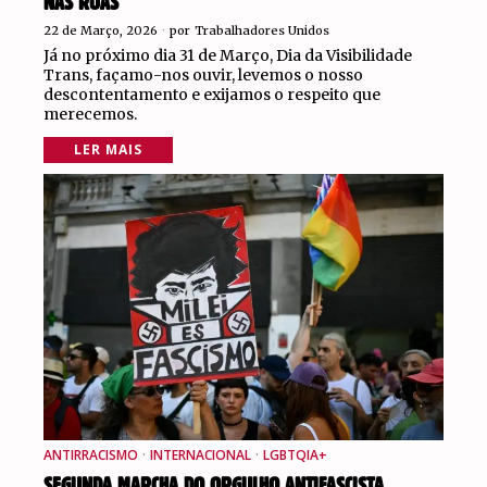
NAS RUAS
22 de Março, 2026
por
Trabalhadores Unidos
Já no próximo dia 31 de Março, Dia da Visibilidade
Trans, façamo-nos ouvir, levemos o nosso
descontentamento e exijamos o respeito que
merecemos.
LER MAIS
ANTIRRACISMO
·
INTERNACIONAL
·
LGBTQIA+
SEGUNDA MARCHA DO ORGULHO ANTIFASCISTA,