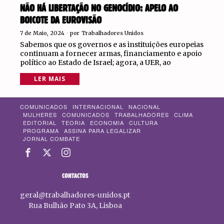
NÃO HÁ LIBERTAÇÃO NO GENOCÍDIO: APELO AO
BOICOTE DA EUROVISÃO
7 de Maio, 2024
por
Trabalhadores Unidos
Sabemos que os governos e as instituições europeias
continuam a fornecer armas, financiamento e apoio
político ao Estado de Israel; agora, a UER, ao
LER MAIS
COMUNICADOS
INTERNACIONAL
NACIONAL
MULHERES
COMUNICADOS
TRABALHADORES
CLIMA
EDITORIAL
TEORIA
ECONOMIA
CULTURA
PROGRAMA
ASSINA PARA LEGALIZAR
JORNAL COMBATE
CONTACTOS
geral@trabalhadores-unidos.pt
Rua Bulhão Pato 3A, Lisboa