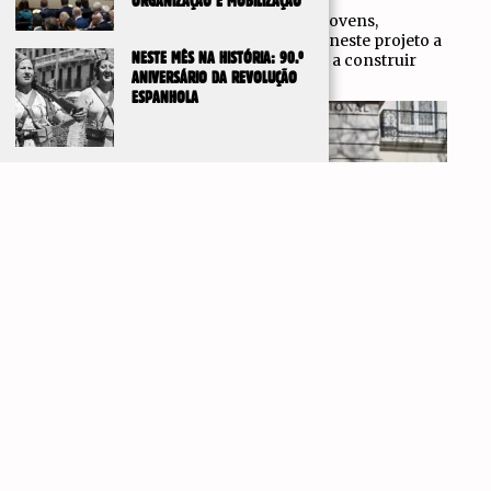
ORGANIZAÇÃO E MOBILIZAÇÃO
Convidamos todos os trabalhadores, jovens,
reformados e ativistas que se reveem neste projeto a
NESTE MÊS NA HISTÓRIA: 90.º
juntar-se aos Trabalhadores Unidos e a construir
ANIVERSÁRIO DA REVOLUÇÃO
connosco esta alternativa.
ESPANHOLA
IR PARA
TOPO
TRABALHADORES UNIDOS VOLTAM AO TRIBUNAL
CONSTITUCIONAL PARA CONCLUIR PROCESSO DE