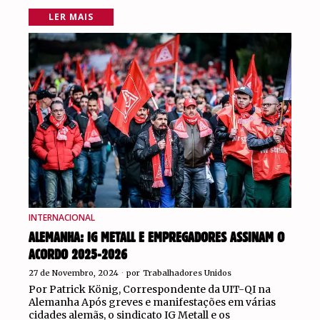
LER MAIS
INTERNACIONAL
ALEMANHA: IG METALL E EMPREGADORES ASSINAM O
ACORDO 2025-2026
27 de Novembro, 2024
por
Trabalhadores Unidos
Por Patrick König, Correspondente da UIT-QI na
Alemanha Após greves e manifestações em várias
cidades alemãs, o sindicato IG Metall e os