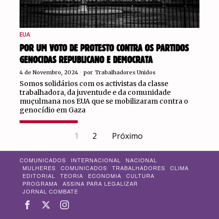
EUA
POR UM VOTO DE PROTESTO CONTRA OS PARTIDOS
GENOCIDAS REPUBLICANO E DEMOCRATA
4 de Novembro, 2024
por
Trabalhadores Unidos
Somos solidários com os activistas da classe
trabalhadora, da juventude e da comunidade
muçulmana nos EUA que se mobilizaram contra o
genocídio em Gaza
LER MAIS
1
2
Próximo
COMUNICADOS
INTERNACIONAL
NACIONAL
MULHERES
COMUNICADOS
TRABALHADORES
CLIMA
EDITORIAL
TEORIA
ECONOMIA
CULTURA
PROGRAMA
ASSINA PARA LEGALIZAR
JORNAL COMBATE