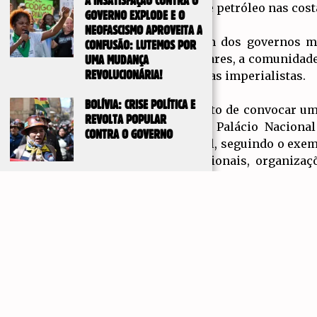
A INSATISFAÇÃO CONTRA O
risco de derrames de petróleo nas cos
GOVERNO EXPLODE E O
NEOFASCISMO APROVEITA A
Estamos perante um dos governos mai
CONFUSÃO: LUTEMOS POR
comunidades populares, a comunidade i
UMA MUDANÇA
das grandes empresas imperialistas.
REVOLUCIONÁRIA!
BOLÍVIA: CRISE POLÍTICA E
É chegado o momento de convocar uma
REVOLTA POPULAR
mobilização para o Palácio Nacional
CONTRA O GOVERNO
paralisação nacional, seguindo o exemp
associações profissionais, organiza
nacionais de luta, nas quais digamos a
Fora as megamineiras imperialistas da 