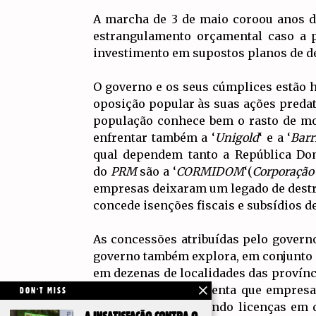
A marcha de 3 de maio coroou anos d
estrangulamento orçamental caso a 
investimento em supostos planos de des
O governo e os seus cúmplices estão ha
oposição popular às suas ações predat
população conhece bem o rasto de mor
enfrentar também a ‘
Unigold
‘ e a ‘
Barr
qual dependem tanto a República Dom
do
PRM
são a ‘
CORMIDOM
‘(
Corporação
empresas deixaram um legado de destru
concede isenções fiscais e subsídios de
As concessões atribuídas pelo govern
governo também explora, em conjunto c
em dezenas de localidades das provínci
O governo também tenta que empresas 
DON'T MISS
exploração, concedendo licenças em 