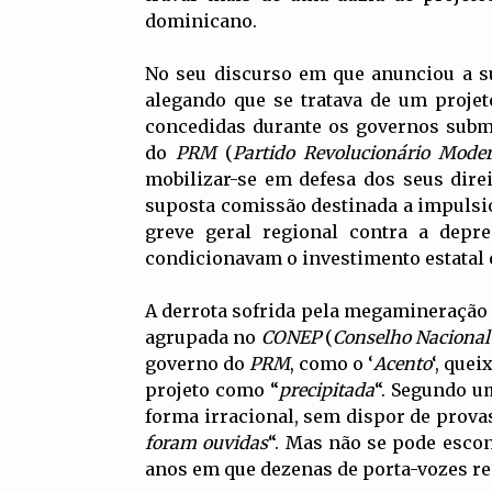
dominicano.
No seu discurso em que anunciou a su
alegando que se tratava de um proje
concedidas durante os governos sub
do
PRM
(
Partido Revolucionário Mode
mobilizar-se em defesa dos seus dir
suposta comissão destinada a impulsio
greve geral regional contra a depr
condicionavam o investimento estatal e
A derrota sofrida pela megamineração 
agrupada no
CONEP
(
Conselho Nacional
governo do
PRM
, como o ‘
Acento
‘, que
projeto como “
precipitada
“. Segundo um
forma irracional, sem dispor de prova
foram ouvidas
“. Mas não se pode escon
anos em que dezenas de porta-vozes r