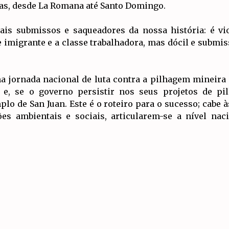
tas, desde La Romana até Santo Domingo.
s submissos e saqueadores da nossa história: é vio
migrante e a classe trabalhadora, mas dócil e submis
 jornada nacional de luta contra a pilhagem mineira
 e, se o governo persistir nos seus projetos de p
lo de San Juan. Este é o roteiro para o sucesso; cabe 
ções ambientais e sociais, articularem-se a nível na
 uma só voz:
República Dominicana!
Artigos Relacionados