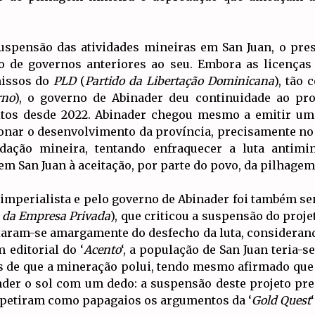
spensão das atividades mineiras em San Juan, o pres
to de governos anteriores ao seu. Embora as licenças
missos do
PLD
(
Partido da Libertação Dominicana
), tão
rno
), o governo de Abinader deu continuidade ao pro
eitos desde 2022. Abinader chegou mesmo a emitir u
nar o desenvolvimento da província, precisamente no d
edação mineira, tentando enfraquecer a luta antimi
m San Juan à aceitação, por parte do povo, da pilhagem 
imperialista e pelo governo de Abinader foi também sen
 da Empresa Privada
), que criticou a suspensão do pro
ixaram-se amargamente do desfecho da luta, consideran
 editorial do ‘
Acento
‘, a população de San Juan teria-s
s de que a mineração polui, tendo mesmo afirmado que
der o sol com um dedo: a suspensão deste projeto preda
epetiram como papagaios os argumentos da ‘
Gold Quest