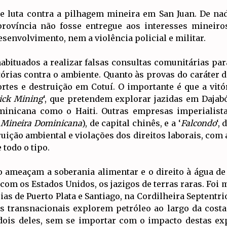
e luta contra a pilhagem mineira em San Juan. De na
província não fosse entregue aos interesses mineir
envolvimento, nem a violência policial e militar.
bituados a realizar falsas consultas comunitárias par
órias contra o ambiente. Quanto às provas do caráter 
tes e destruição em Cotuí. O importante é que a vitó
ick Mining
‘, que pretendem explorar jazidas em Dajabó
inicana como o Haiti. Outras empresas imperialist
 Mineira Dominicana
), de capital chinês, e a ‘
Falcondo
‘,
ição ambiental e violações dos direitos laborais, com
 todo o tipo.
o ameaçam a soberania alimentar e o direito à água de
om os Estados Unidos, os jazigos de terras raras. Foi
as de Puerto Plata e Santiago, na Cordilheira Septentrio
transnacionais explorem petróleo ao largo da costa 
dois deles, sem se importar com o impacto destas exp