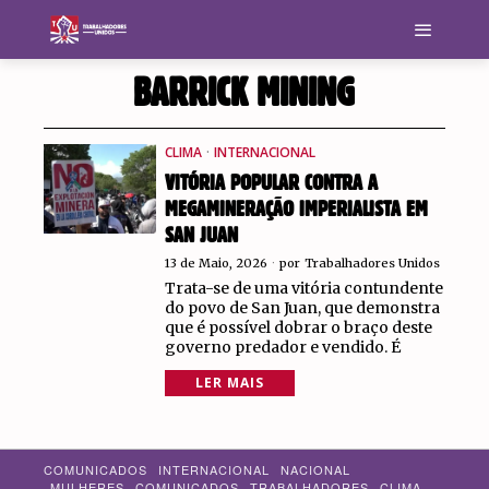
BARRICK MINING
CLIMA
·
INTERNACIONAL
VITÓRIA POPULAR CONTRA A
MEGAMINERAÇÃO IMPERIALISTA EM
SAN JUAN
13 de Maio, 2026
por
Trabalhadores Unidos
Trata-se de uma vitória contundente
do povo de San Juan, que demonstra
que é possível dobrar o braço deste
governo predador e vendido. É
LER MAIS
COMUNICADOS
INTERNACIONAL
NACIONAL
MULHERES
COMUNICADOS
TRABALHADORES
CLIMA