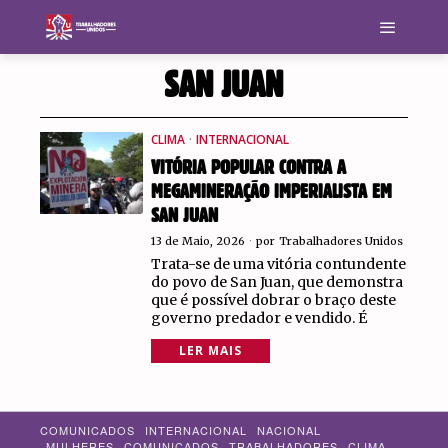
SAN JUAN
CLIMA
·
INTERNACIONAL
VITÓRIA POPULAR CONTRA A
MEGAMINERAÇÃO IMPERIALISTA EM
SAN JUAN
13 de Maio, 2026
por
Trabalhadores Unidos
Trata-se de uma vitória contundente
do povo de San Juan, que demonstra
que é possível dobrar o braço deste
governo predador e vendido. É
LER MAIS
COMUNICADOS
INTERNACIONAL
NACIONAL
MULHERES
COMUNICADOS
TRABALHADORES
CLIMA