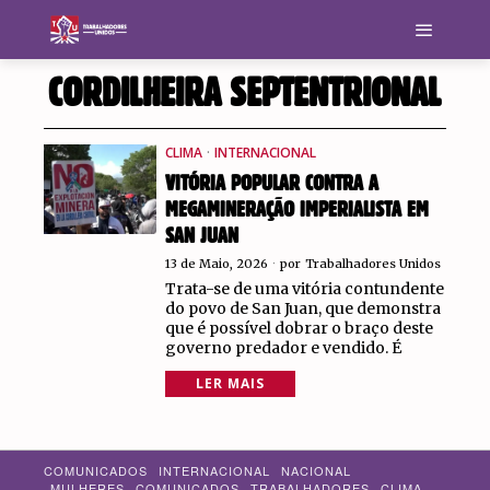
CORDILHEIRA SEPTENTRIONAL
CLIMA
·
INTERNACIONAL
VITÓRIA POPULAR CONTRA A
MEGAMINERAÇÃO IMPERIALISTA EM
SAN JUAN
13 de Maio, 2026
por
Trabalhadores Unidos
Trata-se de uma vitória contundente
do povo de San Juan, que demonstra
que é possível dobrar o braço deste
governo predador e vendido. É
LER MAIS
COMUNICADOS
INTERNACIONAL
NACIONAL
MULHERES
COMUNICADOS
TRABALHADORES
CLIMA