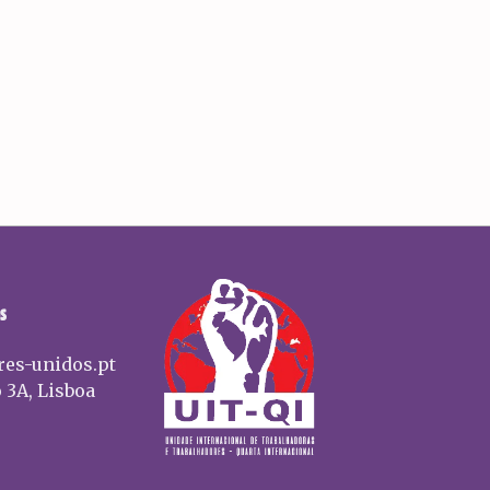
l
S
res-unidos.pt
 3A, Lisboa