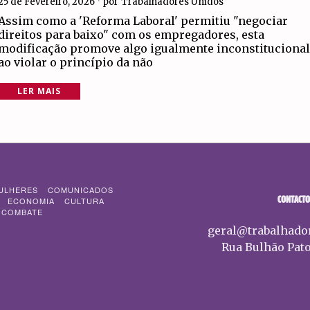
25 de Fevereiro, 2026
por
Trabalhadores Unidos
Assim como a 'Reforma Laboral' permitiu "negociar
direitos para baixo" com os empregadores, esta
modificação promove algo igualmente inconstituciona
ao violar o princípio da não
LER MAIS
ULHERES
COMUNICADOS
CONTACTO
ECONOMIA
CULTURA
 COMBATE
geral@trabalhado
Rua Bulhão Pato