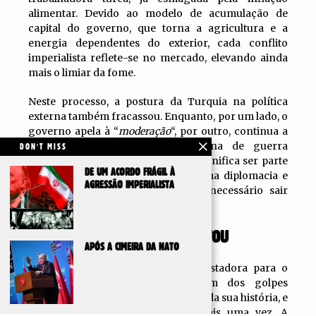
alimentar. Devido ao modelo de acumulação de
capital do governo, que torna a agricultura e a
energia dependentes do exterior, cada conflito
imperialista reflete-se no mercado, elevando ainda
mais o limiar da fome.
Neste processo, a postura da Turquia na política
externa também fracassou. Enquanto, por um lado, o
governo apela à “
moderação
“, por outro, continua a
ser uma engrenagem da máquina de guerra
DON'T MISS
imperialista. Fazer parte da
NATO
significa ser parte
DE UM ACORDO FRÁGIL À
direta em qualquer guerra. Para uma diplomacia e
AGRESSÃO IMPERIALISTA
política externa independentes, é necessário sair
imediatamente da
NATO
!
O QUE A RESISTÊNCIA CONQUISTOU
APÓS A CIMEIRA DA NATO
A guerra também se revelou devastadora para o
regime sionista. Israel sofreu um dos golpes
militares e psicológicos mais graves da sua história, e
o mito da invencibilidade ruiu mais uma vez. A