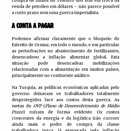
compra de títulos do Tesouro dos EUA em troca da
venda de petróleo em dólares – não parece possível
a curto prazo sem uma guerra imperialista.
A CONTA A PAGAR
Podemos afirmar claramente que o bloqueio do
Estreito de Ormuz, em todo o mundo, e em particular
as perturbações no abastecimento de fertilizantes,
desencadeou a inflação alimentar global. Esta
situação pode desencadear mobilizações
relacionadas com a alimentação em muitos países,
principalmente no continente asiático.
Na Turquia, as políticas económicas aplicadas pelo
governo deixaram os trabalhadores totalmente
desprotegidos face aos custos desta guerra. As
metas do
OVP
(
Plano de Desenvolvimento de Médio
Prazo
) ruíram de forma evidente. Os custos
crescentes da energia e da logística irão corroer
ainda mais o poder de compra da classe
trabalhadora turca, já esmagada pela inflação