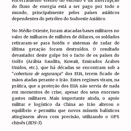
encerramento efetivo do estreito e da interrupção
do fluxo de energia está a ser pago por todo o
mundo, principalmente pelos países asiáticos
dependentes do petróleo do Sudoeste Asiático.
No Médio Oriente, foram atacadas bases militares no
valor de milhares de milhões de dólares, os soldados
retiraram-se para hotéis e sistemas de radar de
última geração foram destruídos. O resultado
devastador deste golpe foi o facto de os países do
Golfo (Arábia Saudita, Kuwait, Emirados Árabes
Unidos, etc.), que há décadas se encontram sob a
“
cobertura de segurança
” dos EUA, terem ficado de
mãos atadas perante o Irão. Estes regimes viram, na
prática, que a proteção dos EUA não servia de nada
em momentos de crise, apesar dos seus enormes
gastos militares. Mais importante ainda, o apoio
militar e logístico da China ao Irão alterou o
equilíbrio e permitiu que novos mísseis balísticos
atingissem alvos com precisão, utilizando o GPS
chinês (
BDS-3
).