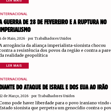
LER MAIS
INTERNACIONAL
A GUERRA DE 28 DE FEVEREIRO E A RUPTURA NO
IMPERIALISMO
4 de Maio, 2026
por
Trabalhadores Unidos
A arrogância da aliança imperialista-sionista chocou
contra a resistência dos povos da região e contra a par
da realidade geopolítica
LER MAIS
INTERNACIONAL
DIANTE DO ATAQUE DE ISRAEL E DOS EUA AO IRÃO
12 de Março, 2026
por
Trabalhadores Unidos
Como pode haver liberdade para o povo iraniano vindo
Estado sionista que perpetra um genocídio contra o po