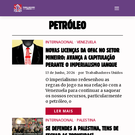
PETRÓLEO
INTERNACIONAL
·
VENEZUELA
NOVAS LICENÇAS DA OFAC NO SETOR
MINEIRO: AVANÇA A CAPITULAÇÃO
PERANTE O IMPERIALISMO IANQUE
13 de Junho, 2026
por
Trabalhadores Unidos
O imperialismo redesenhou as
regras do jogo na sua relação com a
Venezuela para continuar a saquear
os nossos recursos, particularmente
o petróleo, o
LER MAIS
INTERNACIONAL
·
PALESTINA
SE DEFENDES A PALESTINA, TENS DE