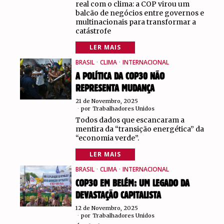
real com o clima: a COP virou um
balcão de negócios entre governos e
multinacionais para transformar a
catástrofe
LER MAIS
BRASIL
·
CLIMA
·
INTERNACIONAL
A POLÍTICA DA COP30 NÃO
REPRESENTA MUDANÇA
21 de Novembro, 2025
por
Trabalhadores Unidos
Todos dados que escancaram a
mentira da “transição energética” da
“economia verde”.
LER MAIS
BRASIL
·
CLIMA
·
INTERNACIONAL
COP30 EM BELÉM: UM LEGADO DA
DEVASTAÇÃO CAPITALISTA
12 de Novembro, 2025
por
Trabalhadores Unidos