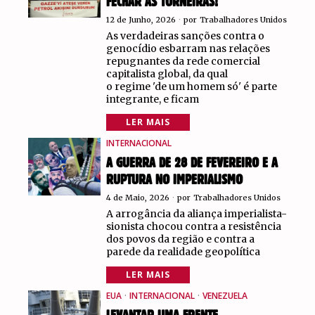
FECHAR AS TORNEIRAS!
12 de Junho, 2026
por
Trabalhadores Unidos
As verdadeiras sanções contra o
genocídio esbarram nas relações
repugnantes da rede comercial
capitalista global, da qual
o regime 'de um homem só' é parte
integrante, e ficam
LER MAIS
INTERNACIONAL
A GUERRA DE 28 DE FEVEREIRO E A
RUPTURA NO IMPERIALISMO
4 de Maio, 2026
por
Trabalhadores Unidos
A arrogância da aliança imperialista-
sionista chocou contra a resistência
dos povos da região e contra a
parede da realidade geopolítica
LER MAIS
EUA
·
INTERNACIONAL
·
VENEZUELA