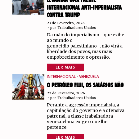
LEVANTAR UMA FRENTE
INTERNACIONAL ANTI-IMPERIALISTA
CONTRA TRUMP
23 de Fevereiro, 2026
por
Trabalhadores Unidos
Da mão do imperialismo - que exibe
ao mundo o
genocídio palestiniano -, não virá a
liberdade dos povos, mas mais
empobrecimento e opressão.
LER MAIS
INTERNACIONAL
·
VENEZUELA
O PETRÓLEO FLUI, OS SALÁRIOS NÃO
22 de Fevereiro, 2026
por
Trabalhadores Unidos
Perante a agressão imperialista, a
capitulação do governo e a ofensiva
patronal, a classe trabalhadora
venezuelana exige o que lhe
pertence.
LER MAIS