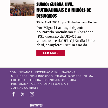
SUDÃO: GUERRA CIVIL,
MULTINACIONAIS E 9 MILHÕES DE
DESLOCADOS
30 de Abril, 2024
por
Trabalhadores Unidos
Por Miguel Lamas, dirigente
do Partido Socialismo e Liberdade
(PSL), secção da UIT-QI na
venezuela, e da UIT-QI No dia 15 de
abril, completou-se um ano da
LER MAIS
COMUNICADOS
INTERNACIONAL
NACIONAL
MULHERES
COMUNICADOS
TRABALHADORES
CLIMA
EDITORIAL
TEORIA
ECONOMIA
CULTURA
PROGRAMA
ASSINA PARA LEGALIZAR
JORNAL COMBATE
CONTACTOS