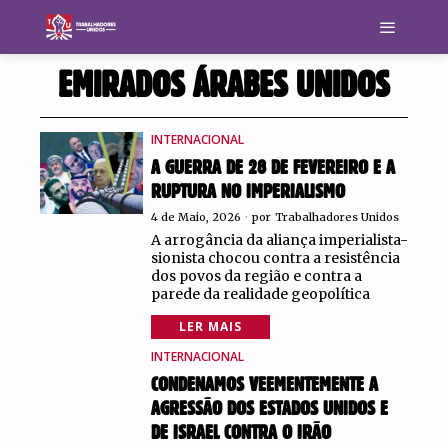
EMIRADOS ÁRABES UNIDOS
INTERNACIONAL
A GUERRA DE 28 DE FEVEREIRO E A
RUPTURA NO IMPERIALISMO
4 de Maio, 2026
por
Trabalhadores Unidos
A arrogância da aliança imperialista-
sionista chocou contra a resistência
dos povos da região e contra a
parede da realidade geopolítica
LER MAIS
INTERNACIONAL
CONDENAMOS VEEMENTEMENTE A
AGRESSÃO DOS ESTADOS UNIDOS E
DE ISRAEL CONTRA O IRÃO