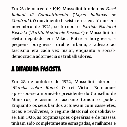
Em 23 de março de 1919, Mussolini fundou os
Fasci
Italiani di Combattimento
(‘
Ligas Italianas de
Combate
‘). O movimento fascista cresceu até que, em
novembro de 1921, se tornou o
Partido Nacional
Fascista
(‘
Partito Nazionale Fascista
‘) e Mussolini foi
eleito deputado em Milão. Entre a burguesia, a
pequena burguesia rural e urbana, a adesão ao
fascismo era cada vez maior, enquanto a social-
democracia adormecia os trabalhadores.
A DITADURA FASCISTA
Em 28 de outubro de 1922, Mussolini liderou a
‘
Marcha sobre Roma
‘. O rei Victor Emmanuel
apressou-se a nomeá-lo presidente do Conselho de
Ministros, e assim o fascismo tomou o poder.
Enquanto os seus bandos actuavam com cassetetes,
facas e revólveres, o regime ditatorial consolidava-
se. Em 1926, as organizações operárias e de massas
tinham sido completamente esmagadas, e milhares e