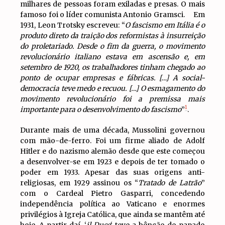
milhares de pessoas foram exiladas e presas. O mais
famoso foi o líder comunista Antonio Gramsci. Em
1931, Leon Trotsky escreveu: “
O fascismo em Itália é o
produto direto da traição dos reformistas à insurreição
do proletariado. Desde o fim da guerra, o movimento
revolucionário italiano estava em ascensão e, em
setembro de 1920, os trabalhadores tinham chegado ao
ponto de ocupar empresas e fábricas. […] A social-
democracia teve medo e recuou. […] O esmagamento do
movimento revolucionário foi a premissa mais
1
importante para o desenvolvimento do fascismo
”
.
Durante mais de uma década, Mussolini governou
com mão-de-ferro. Foi um firme aliado de Adolf
Hitler e do nazismo alemão desde que este começou
a desenvolver-se em 1923 e depois de ter tomado o
poder em 1933. Apesar das suas origens anti-
religiosas, em 1929 assinou os “
Tratado de Latrão
”
com o Cardeal Pietro Gasparri, concedendo
independência política ao Vaticano e enormes
privilégios à Igreja Católica, que ainda se mantêm até
hoje. A partir daí, ‘
il Duce
‘ teve a bênção do papado