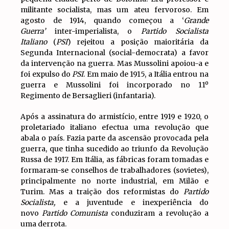
militante socialista, mas um ateu fervoroso. Em
agosto de 1914, quando começou a ‘
Grande
Guerra’
inter-imperialista, o
Partido Socialista
Italiano
(
PSI
) rejeitou a posição maioritária da
Segunda Internacional (social-democrata) a favor
da intervenção na guerra. Mas Mussolini apoiou-a e
foi expulso do
PSI
. Em maio de 1915, a Itália entrou na
guerra e Mussolini foi incorporado no 11º
Regimento de Bersaglieri (infantaria).
Após a assinatura do armistício, entre 1919 e 1920, o
proletariado italiano efectua uma revolução que
abala o país. Fazia parte da ascensão provocada pela
guerra, que tinha sucedido ao triunfo da Revolução
Russa de 1917. Em Itália, as fábricas foram tomadas e
formaram-se conselhos de trabalhadores (sovietes),
principalmente no norte industrial, em Milão e
Turim. Mas a traição dos reformistas do
Partido
Socialista,
e a juventude e inexperiência do
novo
Partido Comunista
conduziram a revolução a
uma derrota.