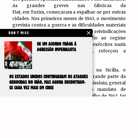
As grandes greves nas fábricas da
Fiat, em Turim, começaram a espalhar-se por outras
cidades. Nos primeiros meses de 1943, o movimento
grevista contra a guerra e as dificuldades materiais
dominava o norte industrial, exigindo reivindicações
DON'T MISS
económicas e pacifistas em desafio ao regime
fascista. A vitória soviética sobre os exércitos nazis
DE UM ACORDO FRÁGIL À
AGRESSÃO IMPERIALISTA
em Estalinegrado, em fevereiro, reforçou a
resistência antifascista.
Com o desembarque dos Aliados na Sicília, o
monarca Victor Emmanuel, e uma grande parte da
OS ESTADOS UNIDOS CONTINUARAM OS ATAQUES
GENOCIDAS NO IRÃO, MAS AGORA ENCONTRAM-
burguesia, liderada pelo “
herói
” da Abissínia, general
SE CADA VEZ MAIS EM CRISE
Pietro Badoglio, considera que o mandato de
Mussolini chegou ao fim. Em 25 de julho de 1943, foi
preso e internado numa villa em Gran Sasso. Mas, a
IR PARA
TOPO
12 de setembro, um grupo de assalto alemão
libertou-o e transportou-o para a Alemanha. Pouco
tempo depois, Mussolini anunciou a formação da
‘
República de Salò
‘ no Norte de Itália ocupado pelos
alemães.