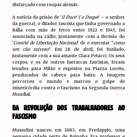
disfarçado com roupas alemãs.
A notícia da prisão de ‘
il Duce
‘ (‘
o Duque
‘ – o senhor
da guerra), o ditador fascista que tinha governado a
Itália com mão de ferro entre 1922 e 1943, foi
anunciada na rádio, juntamente com a decisão do
‘
Comité de Libertação Nacional
‘ de o executar “
como
um cão raivoso
”. Em 28 de abril, foi fuzilado,
juntamente com a sua amante Clara Petacci. Os seus
corpos, e os de outros hierarcas fascistas, foram
levados para Milão e expostos na Piazza Loreto,
pendurados de cabeça para baixo. A imagem
percorreu o mundo e marcou o golpe de
misericórdia contra o fascismo na Segunda Guerra
Mundial.
DA REVOLUÇÃO DOS TRABALHADORES AO
FASCISMO
Mussolini nasceu em 1883, em Predappio, uma
pequena cidade perto de Bolonha. Era professor e