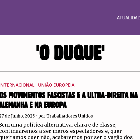
ATUALIDA
'O DUQUE'
INTERNACIONAL
·
UNIÃO EUROPEIA
OS MOVIMENTOS FASCISTAS E A ULTRA-DIREITA NA
ALEMANHA E NA EUROPA
27 de Junho, 2025
por
Trabalhadores Unidos
Sem uma política alternativa, clara e de classe,
continuaremos a ser meros espectadores e, quer
queiramos quer não, acabaremos por ser o vagão dos