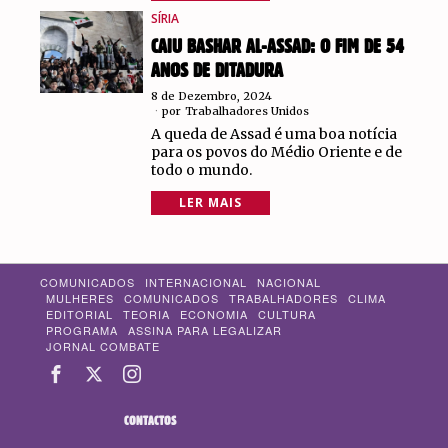
SÍRIA
CAIU BASHAR AL-ASSAD: O FIM DE 54
ANOS DE DITADURA
8 de Dezembro, 2024
por
Trabalhadores Unidos
A queda de Assad é uma boa notícia
para os povos do Médio Oriente e de
todo o mundo.
LER MAIS
COMUNICADOS
INTERNACIONAL
NACIONAL
MULHERES
COMUNICADOS
TRABALHADORES
CLIMA
EDITORIAL
TEORIA
ECONOMIA
CULTURA
PROGRAMA
ASSINA PARA LEGALIZAR
JORNAL COMBATE
CONTACTOS