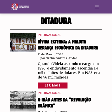
DITADURA
INTERNACIONAL
DÍVIDA EXTERNA: A MALDITA
HERANÇA ECONÓMICA DA DITADURA
13 de Março, 2026
por
Trabalhadores Unidos
Quando Videla assumiu o cargo em
1976, o endividamento ascendia a 4
mil milhões de dólares. Em 1983, era
de 46 mil milhões
LER MAIS
INTERNACIONAL
O IRÃO ANTES DA “REVOLUÇÃO
ISLÂMICA”