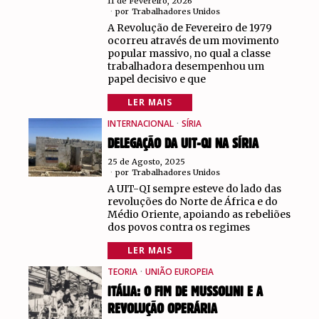
11 de Fevereiro, 2026
por
Trabalhadores Unidos
A Revolução de Fevereiro de 1979
ocorreu através de um movimento
popular massivo, no qual a classe
trabalhadora desempenhou um
papel decisivo e que
LER MAIS
INTERNACIONAL
·
SÍRIA
DELEGAÇÃO DA UIT-QI NA SÍRIA
25 de Agosto, 2025
por
Trabalhadores Unidos
A UIT-QI sempre esteve do lado das
revoluções do Norte de África e do
Médio Oriente, apoiando as rebeliões
dos povos contra os regimes
LER MAIS
TEORIA
·
UNIÃO EUROPEIA
ITÁLIA: O FIM DE MUSSOLINI E A
REVOLUÇÃO OPERÁRIA