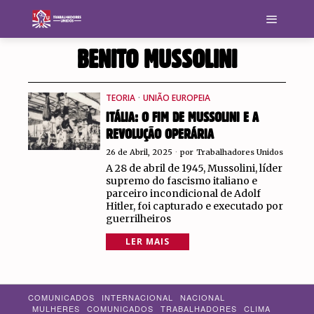
BENITO MUSSOLINI
TEORIA
·
UNIÃO EUROPEIA
ITÁLIA: O FIM DE MUSSOLINI E A
REVOLUÇÃO OPERÁRIA
26 de Abril, 2025
por
Trabalhadores Unidos
A 28 de abril de 1945, Mussolini, líder
supremo do fascismo italiano e
parceiro incondicional de Adolf
Hitler, foi capturado e executado por
guerrilheiros
LER MAIS
COMUNICADOS
INTERNACIONAL
NACIONAL
MULHERES
COMUNICADOS
TRABALHADORES
CLIMA