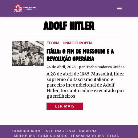
ADOLF HITLER
TEORIA
·
UNIÃO EUROPEIA
ITÁLIA: O FIM DE MUSSOLINI E A
REVOLUÇÃO OPERÁRIA
26 de Abril, 2025
por
Trabalhadores Unidos
A 28 de abril de 1945, Mussolini, líder
supremo do fascismo italiano e
parceiro incondicional de Adolf
Hitler, foi capturado e executado por
guerrilheiros
LER MAIS
COMUNICADOS
INTERNACIONAL
NACIONAL
MULHERES
COMUNICADOS
TRABALHADORES
CLIMA