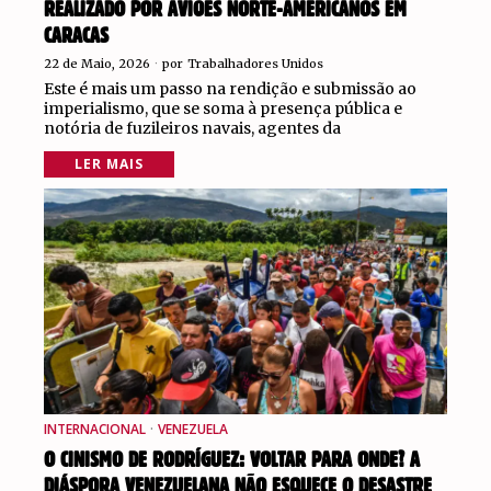
REALIZADO POR AVIÕES NORTE-AMERICANOS EM
CARACAS
22 de Maio, 2026
por
Trabalhadores Unidos
Este é mais um passo na rendição e submissão ao
imperialismo, que se soma à presença pública e
notória de fuzileiros navais, agentes da
LER MAIS
INTERNACIONAL
·
VENEZUELA
O CINISMO DE RODRÍGUEZ: VOLTAR PARA ONDE? A
DIÁSPORA VENEZUELANA NÃO ESQUECE O DESASTRE