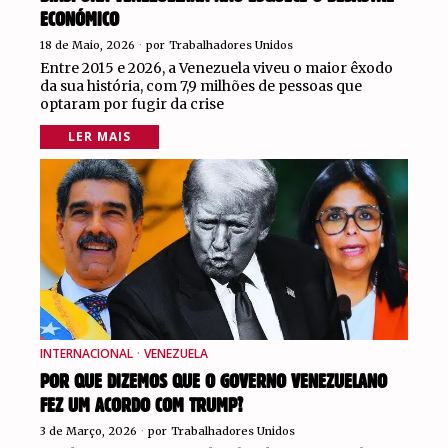
ECONÓMICO
18 de Maio, 2026
por
Trabalhadores Unidos
Entre 2015 e 2026, a Venezuela viveu o maior êxodo
da sua história, com 7,9 milhões de pessoas que
optaram por fugir da crise
LER MAIS
INTERNACIONAL
·
VENEZUELA
POR QUE DIZEMOS QUE O GOVERNO VENEZUELANO
FEZ UM ACORDO COM TRUMP?
3 de Março, 2026
por
Trabalhadores Unidos