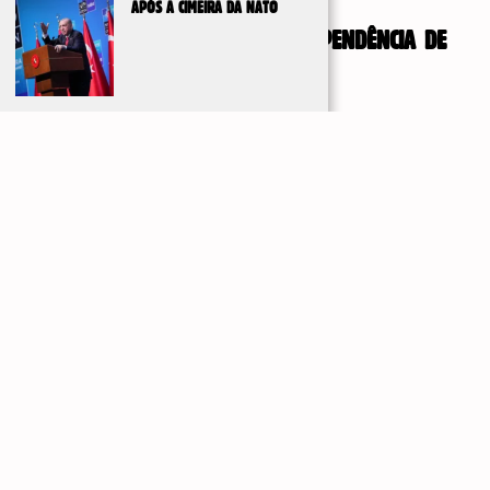
APÓS A CIMEIRA DA NATO
UNIDADE, MOBILIZAÇÃO E INDEPENDÊNCIA DE
CLASSE
Estão a chegar recursos ao país pela venda de
IR PARA
petróleo, mas ninguém nos vai dar nada de graça.
TOPO
Para que isso se traduza em benefícios para o povo e
os trabalhadores, é necessário que nos organizemos
e lutemos pelas nossas principais reivindicações. É
preciso exigir que esses recursos sejam destinados a
salários, pensões, saúde, educação e serviços
públicos. Nesse contexto, reivindicamos petróleo
100% estatal, sem empresas mistas ou
transnacionais; impostos progressivos para todas as
empresas transnacionais e grandes empresas
nacionais, e que todo esse dinheiro, além do que
entra pela venda de petróleo, vá para os fundos
soberanos propostos pelo governo para aumento de
salários, saúde, educação e produção de alimentos e
medicamentos.