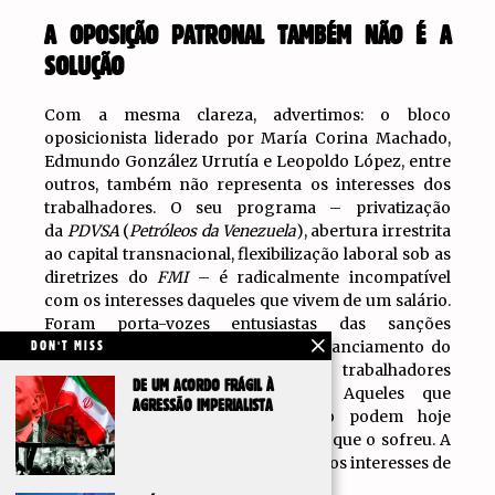
A OPOSIÇÃO PATRONAL TAMBÉM NÃO É A
SOLUÇÃO
Com a mesma clareza, advertimos: o bloco
oposicionista liderado por María Corina Machado,
Edmundo González Urrutía e Leopoldo López, entre
outros, também não representa os interesses dos
trabalhadores. O seu programa – privatização
da
PDVSA
(
Petróleos da Venezuela
), abertura irrestrita
ao capital transnacional, flexibilização laboral sob as
diretrizes do
FMI
– é radicalmente incompatível
com os interesses daqueles que vivem de um salário.
Foram porta-vozes entusiastas das sanções
internacionais que devastaram o financiamento do
DON'T MISS
Estado e, com ele, o salário dos trabalhadores
DE UM ACORDO FRÁGIL À
públicos e os serviços sociais. Aqueles que
AGRESSÃO IMPERIALISTA
impulsionaram esse bloqueio não podem hoje
apresentar-se como aliados do povo que o sofreu. A
oposição patronal tem os seus próprios interesses de
classe; não são os nossos.