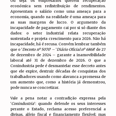
Ou seja: os empresários querem recuperação
económica sem redistribuição de rendimentos.
Apresentam o salário como uma ameaça para a
economia, quando na realidade é uma ameaça para
as suas margens de lucro. O argumento da
incapacidade de pagamento cai por si só diante dos
dados: o setor industrial relata recuperação
sustentada e projeta crescimento para 2026. Não há
incapacidade, há é recusa. Convém lembrar também
que o ‘
Decreto nº 5070
‘ – ‘
Diário Oficial nº 6868
‘ de 27
de dezembro de 2024 – garante a inamovibilidade
laboral até 31 de dezembro de 2026. O que a
Conindustria pede é desmantelar esse decreto antes
que ele expire, destruir décadas de conquistas dos
trabalhadores usando como alavanca a promessa de
um aumento que, como a história já demonstrou,
pode nunca se concretizar.
Vale a pena notar a contradição expressa pela
‘
Conindustria
‘: quando defende os seus interesses
perante o Estado, reclama acesso preferencial a
divisas, alívio fiscal e financiamento flexível; mas