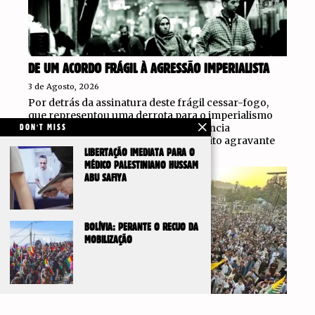
DE UM ACORDO FRÁGIL À AGRESSÃO IMPERIALISTA
3 de Agosto, 2026
Por detrás da assinatura deste frágil cessar-fogo,
que representou uma derrota para o imperialismo
norte-americano, estiveram a resistência
DON'T MISS
inesperadamente firme do Irão, o efeito agravante
do
LIBERTAÇÃO IMEDIATA PARA O
MÉDICO PALESTINIANO HUSSAM
ABU SAFIYA
BOLÍVIA: PERANTE O RECUO DA
MOBILIZAÇÃO
IR PARA