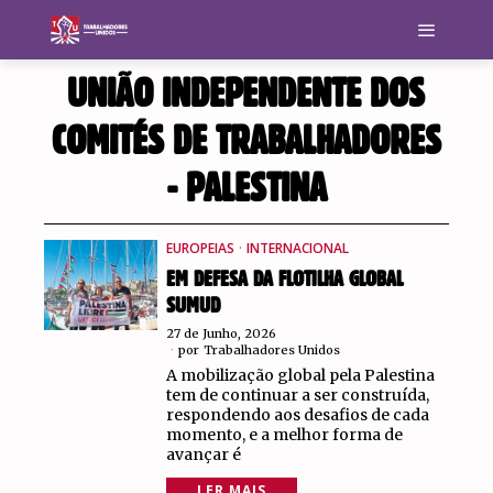
UNIÃO INDEPENDENTE DOS
COMITÉS DE TRABALHADORES
- PALESTINA
EUROPEIAS
·
INTERNACIONAL
EM DEFESA DA FLOTILHA GLOBAL
SUMUD
27 de Junho, 2026
por
Trabalhadores Unidos
A mobilização global pela Palestina
tem de continuar a ser construída,
respondendo aos desafios de cada
momento, e a melhor forma de
avançar é
LER MAIS