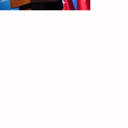
IR PARA
TOPO
ÓS A CIMEIRA DA NATO
de Julho, 2026
ta cimeira, na qual os "riscos" e os
mínios operacionais foram
definidos com foco na Rússia e na
ina, é considerada o início da NATO 3.0
Israel
Jabalia
Palestina