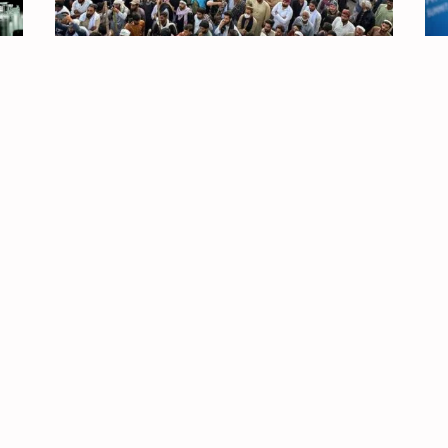
PAQUISTÃO: CAXEMIRA EM REVOLTA
AP
PELOS SEUS DIREITOS SOCIAIS E PELA
31 
AUTODETERMINAÇÃO
Es
do
3 de Agosto, 2026
re
ota
Ch
A luta pelo pão, pelo salário e pelo acesso
aos serviços básicos procura triunfar e
nte
surgem novas e poderosas organizações
do povo caxemir, enquanto
Faixa de Gaza
Gaza
ILCUP
Internacionalismo
s Comités de Trabalhadores - Palestina