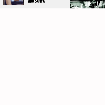
ABU SAFIYA
DE UM ACORDO FRÁGIL À AGRESSÃO
IMPERIALISTA
3 de Agosto, 2026
Por detrás da assinatura deste frágil
cessar-fogo, que representou uma derr
para o imperialismo norte-americano,
estiveram a resistência inesperadame
firme do Irão, o efeito agravante do
Beit Lahia
Campo de Refugiados
Solidariedade
União independente do