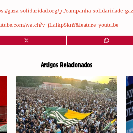
ps://gaza-solidaridad.org/pt/campanha_solidaridade_ga
utube.com/watch?v=jIiafkpSknY&feature=youtu.be
Artigos Relacionados