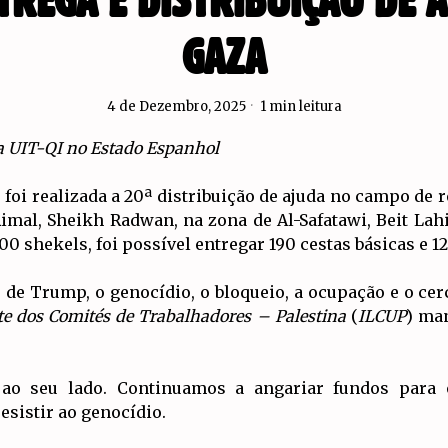
NTREGA E DISTRIBUIÇÃO DE 
GAZA
4 de Dezembro, 2025
1 min leitura
 da UIT-QI no Estado Espanhol
oi realizada a 20ª distribuição de ajuda no campo de re
imal, Sheikh Radwan, na zona de Al-Safatawi, Beit Lahi
00 shekels, foi possível entregar 190 cestas básicas e 1
” de Trump, o genocídio, o bloqueio, a ocupação e o ce
e dos Comités de Trabalhadores – Palestina
(
ILCUP
) ma
 ao seu lado. Continuamos a angariar fundos para
resistir ao genocídio.