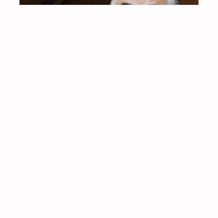
IR PARA
TOPO
CAOS NOS EXAMES EXPÕE O ATAQUE À ESCOLA
PÚBLICA
16 de Julho, 2026
Os Trabalhadores Unidos exigem que sejam
apuradas todas as responsabilidades políticas por
este processo
INCÊNDIOS: O GOVERNO BRINCA COM O FOGO
14 de Julho, 2026
O Governo continua a agir como se cada nova
tragédia fosse imprevisível, em vez de apostar
seriamente na prevenção e no reforço da Proteção