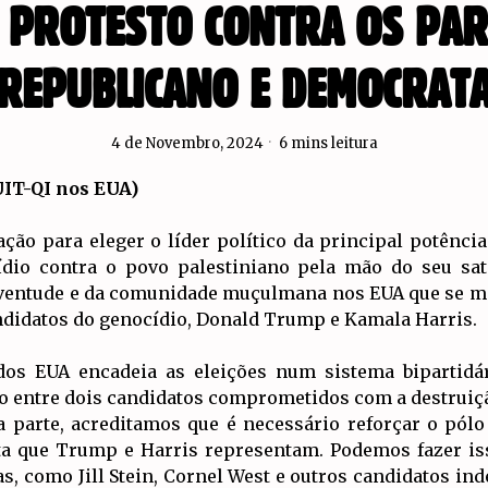
 PROTESTO CONTRA OS PAR
REPUBLICANO E DEMOCRAT
4 de Novembro, 2024
6 mins leitura
UIT-QI nos EUA)
ação para eleger o líder político da principal potênc
io contra o povo palestiniano pela mão do seu saté
 juventude e da comunidade muçulmana nos EUA que se 
ndidatos do genocídio, Donald Trump e Kamala Harris.
 dos EUA encadeia as eleições num sistema bipartidá
o entre dois candidatos comprometidos com a destruiç
 parte, acreditamos que é necessário reforçar o pólo 
ista que Trump e Harris representam. Podemos fazer i
s, como Jill Stein, Cornel West e outros candidatos in