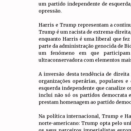
um partido independente de esquerda, 
opressão.
Harris e Trump representam a continui
Trump é um racista de extrema-direita,
enquanto Harris é uma liberal que fez
parte da administração genocida de B
um fenómeno em que participam t
ultraconservadora com elementos mais
A inversão desta tendência de direit
organizações operárias, populares e 
esquerda independente que canalize os
inclui não só os partidos democrata
prestam homenagem ao partido democ
Na política internacional, Trump e H
norte-americano: Trump opta pelo uni
os seus parceiros imperialistas eur