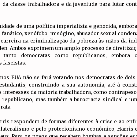
da classe trabalhadora e da juventude para lutar con
dade de uma política imperialista e genocida, embora 
 fanático, xenófobo, misógino, abusador sexual conden
 carreira na criminalização da pobreza às mãos da indú
iden. Ambos exprimem um amplo processo de direitizaçã
anto democratas como republicanos, embora o
 fascistas.
a nos EUA não se fará votando nos democratas de doi
estudantis, construindo a sua autonomia, até à cons
 interesses da maioria trabalhadora, como contrapeso 
 e republicano, mas também a burocracia sindical e u
rata.
arris respondem de formas diferentes à crise e ao enf
lateralismo e pelo protecionismo económico, Harris e
opeus. Para os povos que recebem bombas e sanções ec