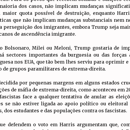
 maioria dos casos, não implicam mudanças significati
maior quota possível de destruição, enquanto Harris
éticas que não implicam mudanças substanciais nem n
 perseguição dos imigrantes, embora Trump seja mais
canos de ascendência imigrante.
mo Bolsonaro, Milei ou Meloni, Trump gostaria de im
 há sectores importantes da burguesia ou das forç
guesa nos EUA, que tão bem lhes serviu para oprimir e 
o de grupos paramilitares de extrema-direita.
decidida por pequenas margens em alguns estados cruc
es de máfia de extrema-direita, como aconteceu em 202
ascistas face a qualquer tentativa de anular as eleiçõ
 se não estiver ligada ao apoio político ou eleitoral
 dos estudantes e das populações contra os fascistas.
 que defendem o voto em Harris argumentam que, com