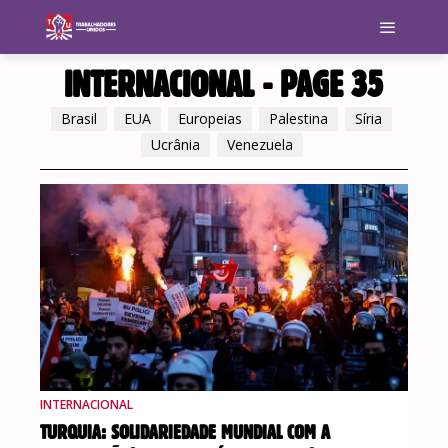
INTERNACIONAL
- PAGE 35
Brasil
EUA
Europeias
Palestina
Síria
Ucrânia
Venezuela
INTERNACIONAL
TURQUIA: SOLIDARIEDADE MUNDIAL COM A