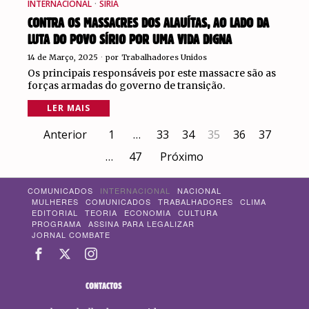
INTERNACIONAL
·
SÍRIA
CONTRA OS MASSACRES DOS ALAUÍTAS, AO LADO DA
LUTA DO POVO SÍRIO POR UMA VIDA DIGNA
14 de Março, 2025
por
Trabalhadores Unidos
Os principais responsáveis por este massacre são as
forças armadas do governo de transição.
LER MAIS
Anterior
1
…
33
34
35
36
37
…
47
Próximo
COMUNICADOS
INTERNACIONAL
NACIONAL
MULHERES
COMUNICADOS
TRABALHADORES
CLIMA
EDITORIAL
TEORIA
ECONOMIA
CULTURA
PROGRAMA
ASSINA PARA LEGALIZAR
JORNAL COMBATE
CONTACTOS