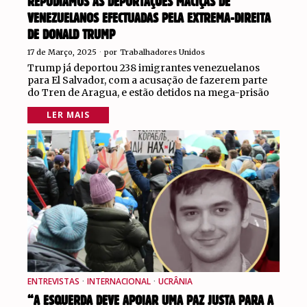
REPUDIAMOS AS DEPORTAÇÕES MACIÇAS DE
VENEZUELANOS EFECTUADAS PELA EXTREMA-DIREITA
DE DONALD TRUMP
17 de Março, 2025
por
Trabalhadores Unidos
Trump já deportou 238 imigrantes venezuelanos
para El Salvador, com a acusação de fazerem parte
do Tren de Aragua, e estão detidos na mega-prisão
LER MAIS
ENTREVISTAS
·
INTERNACIONAL
·
UCRÂNIA
“A ESQUERDA DEVE APOIAR UMA PAZ JUSTA PARA A