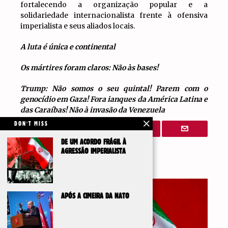
fortalecendo a organização popular e a
solidariedade internacionalista frente à ofensiva
imperialista e seus aliados locais.
A luta é única e continental
Os mártires foram claros: Não às bases!
Trump: Não somos o seu quintal! Parem com o
genocídio em Gaza! Fora ianques da América Latina e
das Caraíbas! Não à invasão da Venezuela
DON'T MISS
DE UM ACORDO FRÁGIL À
AGRESSÃO IMPERIALISTA
Artigos Relacionados
APÓS A CIMEIRA DA NATO