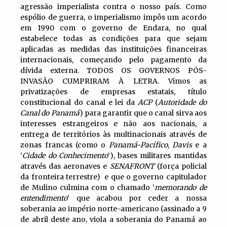
agressão imperialista contra o nosso país. Como
espólio de guerra, o imperialismo impôs um acordo
em 1990 com o governo de Endara, no qual
estabelece todas as condições para que sejam
aplicadas as medidas das instituições financeiras
internacionais, começando pelo pagamento da
dívida externa. TODOS OS GOVERNOS PÓS-
INVASÃO CUMPRIRAM À LETRA. Vimos as
privatizações de empresas estatais, título
constitucional do canal e lei da
ACP
(
Autoridade do
Canal do Panamá
) para garantir que o canal sirva aos
interesses estrangeiros e não aos nacionais, a
entrega de territórios às multinacionais através de
zonas francas (como o
Panamá-Pacífico
,
Davis
e a
‘
Cidade do Conhecimento
‘), bases militares mantidas
através das aeronaves e
SENAFRONT
(força policial
da fronteira terrestre) e que o governo capitulador
de Mulino culmina com o chamado ‘
memorando de
entendimento
‘ que acabou por ceder a nossa
soberania ao império norte-americano (assinado a 9
de abril deste ano, viola a soberania do Panamá ao