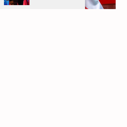
IR PARA
TOPO
DE UM ACORDO FRÁGIL À AGRESSÃO IMPERIALISTA
3 de Agosto, 2026
Por detrás da assinatura deste frágil cessar-fogo,
que representou uma derrota para o imperialismo
norte-americano, estiveram a resistência
inesperadamente firme do Irão, o efeito agravante
do