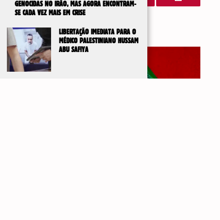
GENOCIDAS NO IRÃO, MAS AGORA ENCONTRAM-
SE CADA VEZ MAIS EM CRISE
LIBERTAÇÃO IMEDIATA PARA O
Artigos Relacionados
MÉDICO PALESTINIANO HUSSAM
ABU SAFIYA
IR PARA
TOPO
DE UM ACORDO FRÁGIL À AGRESSÃO IMPERIALISTA
3 de Agosto, 2026