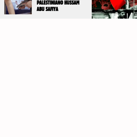
PALESTINIANO HUSSAM
ABU SAFIYA
DE UM ACORDO FRÁGIL À AGRESSÃO
IMPERIALISTA
3 de Agosto, 2026
Por detrás da assinatura deste frágil
cessar-fogo, que representou uma derr
para o imperialismo norte-americano,
estiveram a resistência inesperadame
firme do Irão, o efeito agravante do
Águas Internacionais
Estado Sionist
Missão Humanitária
Palestina
R