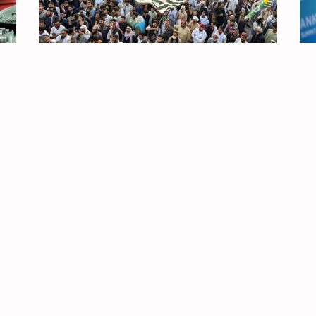
PAQUISTÃO: CAXEMIRA EM REVOLTA
AP
PELOS SEUS DIREITOS SOCIAIS E PELA
31 
AUTODETERMINAÇÃO
Es
do
3 de Agosto, 2026
re
ota
Ch
A luta pelo pão, pelo salário e pelo acesso
aos serviços básicos procura triunfar e
nte
surgem novas e poderosas organizações
do povo caxemir, enquanto
a
Flotilha
Flotilha Global Sumud
Gaza
Israel
eféns
Saif Abukeshek
Thiago Ávila