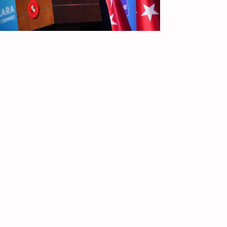
IR PARA
TOPO
ÓS A CIMEIRA DA NATO
de Julho, 2026
ta cimeira, na qual os "riscos" e os
mínios operacionais foram
definidos com foco na Rússia e na
ina, é considerada o início da NATO 3.0
Mar Mediterrâneo
Mediterrâneo