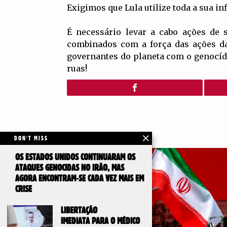
Exigimos que Lula utilize toda a sua in
É necessário levar a cabo ações de 
combinados com a força das ações da
governantes do planeta com o genocídi
ruas!
DON'T MISS
OS ESTADOS UNIDOS CONTINUARAM OS
ATAQUES GENOCIDAS NO IRÃO, MAS
AGORA ENCONTRAM-SE CADA VEZ MAIS EM
CRISE
LIBERTAÇÃO
IMEDIATA PARA O MÉDICO