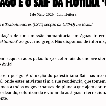
AGO E O SAIF DA FLOTILHA
1 de Maio, 2026
1 min leitura
s e Trabalhadores (CST), secção da UIT-QI no Brasil
iolação de uma missão humanitária em águas internac
al Sumud
‘ ao governo grego. Não dispomos de informaç
am sequestrados pelas forças coloniais do enclave sion
 Ávila!
ão em perigo. A situação do palestiniano Saif nas mas
l, onde estes ativistas têm a sua residência, que tome
gimos a todos os governantes do planeta que ajam contr
rdeando, colonizando e violando as águas internaciona
nte.