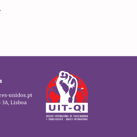
r
S
res-unidos.pt
 3A, Lisboa