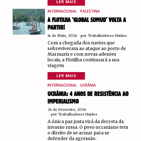
LER MAIS
INTERNACIONAL
·
PALESTINA
A FLOTILHA ‘GLOBAL SUMUD’ VOLTA A
PARTIR!
14 de Maio, 2026
por
Trabalhadores Unidos
Com a chegada dos navios que
sobreviveram ao ataque ao porto de
Marmaris e com novas adesões
locais, a Flotilha continuará a sua
viagem
LER MAIS
INTERNACIONAL
·
UCRÂNIA
UCRÂNIA: 4 ANOS DE RESISTÊNCIA AO
IMPERIALISMO
24 de Fevereiro, 2026
por
Trabalhadores Unidos
A única paz justa virá da derrota da
invasão russa. O povo ucraniano tem
o direito de se armar para se
defender da agressão.