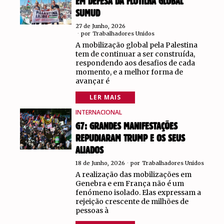
EM DEFESA DA FLOTILHA GLOBAL
SUMUD
27 de Junho, 2026
por
Trabalhadores Unidos
A mobilização global pela Palestina
tem de continuar a ser construída,
respondendo aos desafios de cada
momento, e a melhor forma de
avançar é
LER MAIS
INTERNACIONAL
G7: GRANDES MANIFESTAÇÕES
REPUDIARAM TRUMP E OS SEUS
ALIADOS
18 de Junho, 2026
por
Trabalhadores Unidos
A realização das mobilizações em
Genebra e em França não é um
fenómeno isolado. Elas expressam a
rejeição crescente de milhões de
pessoas à