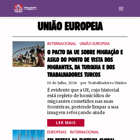
UNIÃO EUROPEIA
INTERNACIONAL
·
UNIÃO EUROPEIA
O PACTO DA UE SOBRE MIGRAÇÃO E
ASILO DO PONTO DE VISTA DOS
MIGRANTES, DA TURQUIA E DOS
TRABALHADORES TURCOS
10 de Julho, 2026
por
Trabalhadores Unidos
É evidente que a UE, cujo historial
está repleto de homicídios de
migrantes cometidos nas suas
fronteiras, pretende limpar a sua
imagem reforçando ainda
LER MAIS
EUROPEIAS
·
INTERNACIONAL