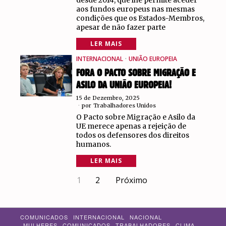
desde 2014, que lhe permite aceder
aos fundos europeus nas mesmas
condições que os Estados-Membros,
apesar de não fazer parte
LER MAIS
INTERNACIONAL
·
UNIÃO EUROPEIA
FORA O PACTO SOBRE MIGRAÇÃO E
ASILO DA UNIÃO EUROPEIA!
15 de Dezembro, 2025
por
Trabalhadores Unidos
O Pacto sobre Migração e Asilo da
UE merece apenas a rejeição de
todos os defensores dos direitos
humanos.
LER MAIS
1
2
Próximo
COMUNICADOS
INTERNACIONAL
NACIONAL
MULHERES
COMUNICADOS
TRABALHADORES
CLIMA